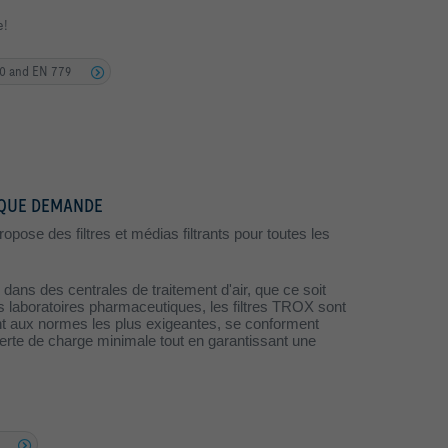
e!
90 and EN 779
AQUE DEMANDE
se des filtres et médias filtrants pour toutes les
.
dans des centrales de traitement d'air, que ce soit
s laboratoires pharmaceutiques, les filtres TROX sont
ent aux normes les plus exigeantes, se conforment
erte de charge minimale tout en garantissant une