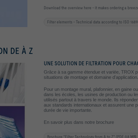
Download the overview here – it makes ordering a breez
Filter elements - Technical data according to ISO 168
ON DE À Z
UNE SOLUTION DE FILTRATION POUR CH
Grâce à sa gamme étendue et variée, TROX propo
situations de montage et domaine d'application
Pour un montage mural, plafonnier, en gaine ou 
dans les écoles, les usines de production ou le
utilisés partout à travers le monde. Ils répond
aux standards internationaux et assurent une p
durée de vie importante.
En savoir plus dans notre brochure
Brochure "Filter Technology from A to Z" (PDF 0,8 MB)