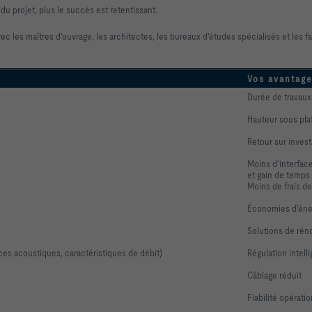
du projet, plus le succès est retentissant.
 les maîtres d'ouvrage, les architectes, les bureaux d'études spécialisés et les fab
Vos avantag
Durée de travaux
Hauteur sous pla
Retour sur inves
Moins d'interfac
et gain de temps
Moins de frais de
Économies d'éne
Solutions de réno
es acoustiques, caractéristiques de débit)
Régulation intell
Câblage réduit
Fiabilité opérati