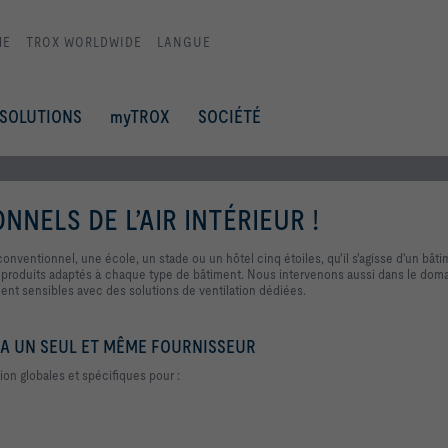
ME
TROX WORLDWIDE
LANGUE
SOLUTIONS
myTROX
SOCIÉTÉ
NELS DE L’AIR INTÉRIEUR !
nventionnel, une école, un stade ou un hôtel cinq étoiles, qu'il s'agisse d'un bât
t produits adaptés à chaque type de bâtiment. Nous intervenons aussi dans le dom
ment sensibles avec des solutions de ventilation dédiées.
IA UN SEUL ET MÊME FOURNISSEUR
ion globales et spécifiques pour :