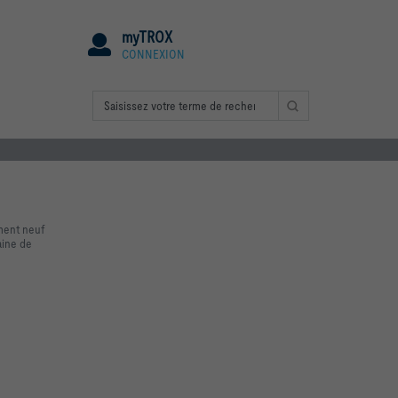
myTROX
CONNEXION
iment neuf
aine de