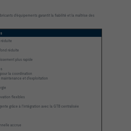
ricants d'équipements garantit la fiabilité et la maîtrise des
es
 réduite
fond réduite
tissement plus rapide
es
 pour la coordination
 maintenance et d'exploitation
rgie
vation flexibles
igente grâce à l'intégration avec la GTB centralisée
onnelle accrue