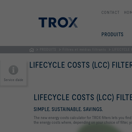
CONTACT
HO
PRODUITS
PRODUITS
Filtres et médias filtrants
LIFECYCLE 
Page
LIFECYCLE COSTS (LCC) FILTE
d'accueil
Service d'aide
LIFECYCLE COSTS (LCC) FILT
SIMPLE. SUSTAINABLE. SAVINGS.
The new energy costs calculator for TROX filters lets you find 
the energy costs where, depending on your choice of filter, 