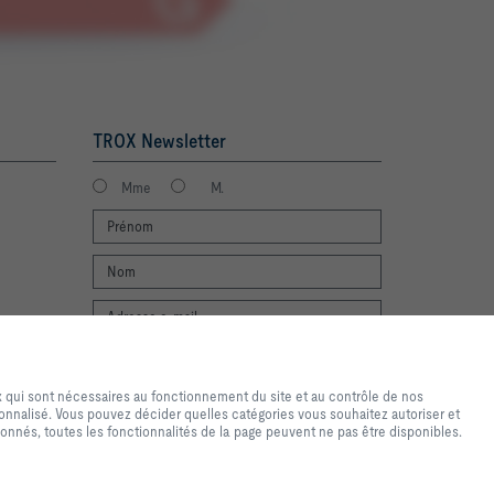
TROX Newsletter
Mme
M.
de navigation et d'achat de
Login
Mentions légales
ires au fonctionnement du site
x qui sont nécessaires au fonctionnement du site et au contrôle de nos
sés uniquement à des fins
onnalisé. Vous pouvez décider quelles catégories vous souhaitez autoriser et
u personnalisé. Vous pouvez
onnés, toutes les fonctionnalités de la page peuvent ne pas être disponibles.
s paramètres d'utilisation des
 paramètres que vous avez
ponibles. Vous pouvez modifier