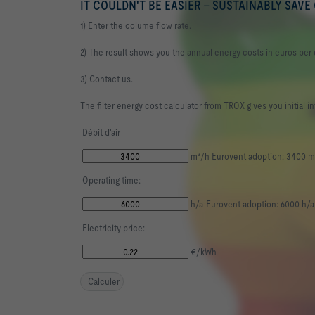
IT COULDN'T BE EASIER – SUSTAINABLY SAVE
1) Enter the colume flow rate.
2) The result shows you the annual energy costs in euros per 
3) Contact us.
The filter energy cost calculator from TROX gives you initial 
Débit d'air
m³/h Eurovent adoption: 3400 m
Operating time:
h/a Eurovent adoption: 6000 h/a
Electricity price:
€/kWh