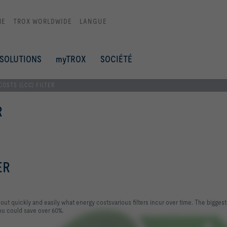
ME
TROX WORLDWIDE
LANGUE
SOLUTIONS
myTROX
SOCIÉTÉ
COSTS (LCC) FILTER
R
ER
out quickly and easily what energy costsvarious filters incur over time. The biggest 
you could save over 60%.