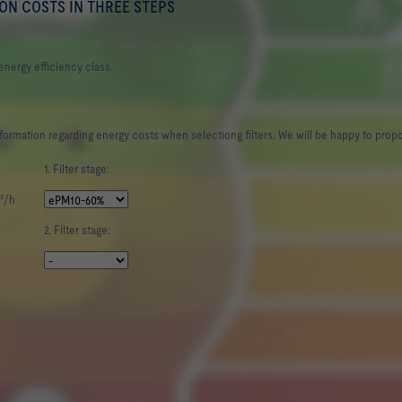
 ON COSTS IN THREE STEPS
energy efficiency class.
information regarding energy costs when selectiong filters. We will be happy to prop
1. Filter stage:
³/h
2. Filter stage: