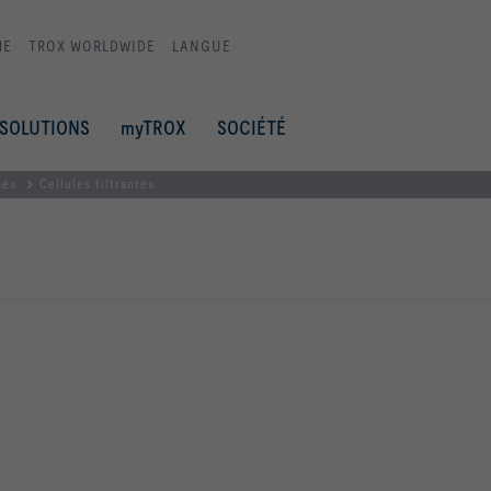
ME
TROX WORLDWIDE
LANGUE
SOLUTIONS
myTROX
SOCIÉTÉ
sés
Cellules filtrantes