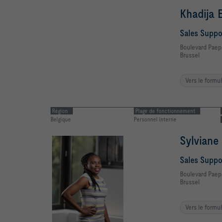
Sales Supp
Boulevard Pae
Brussel
Vers le formu
Région
Plage de fonctionnement
Belgique / Luxembourg
Développement Commercial
Jean-Pie
Regional Sa
Client Solu
Boulevard Pae
Brussel
Vers le formu