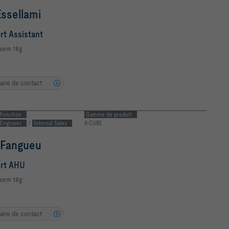
ort AHU
psem 18g
laire de contact
Fonction
Gamme de produit
Consultant /
Engineer
X-CUBE
rre Laboureur
les Manager X-Cube & Key
tions West-Europe
psem 18g
laire de contact