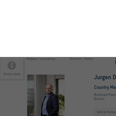
Customer S
Boulevard Pae
Brussel
Vers le formu
Région
Plage de fonctionnement
Belgique
Personnel interne
Ann Her
Sales Suppo
Boulevard Pae
Brussel
Vers le formu