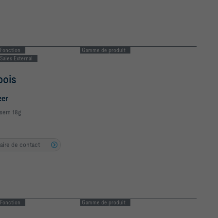
Fonction
Gamme de produit
 Jacobs
ineer
psem 18g
laire de contact
Fonction
Gamme de produit
Engineer
/
Internal Sales
X-CUBE
ennes