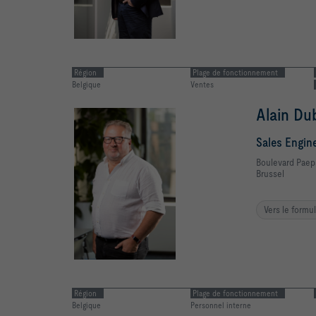
Région
Plage de fonctionnement
Belgique
Services
Maarten
Service Eng
Boulevard Pae
Brussel
Vers le formu
Région
Plage de fonctionnement
Belgique
Personnel interne
Danny K