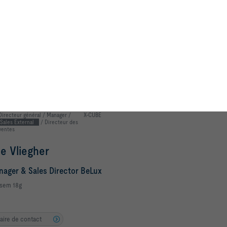
ervice Manager BeLux
psem 18g
laire de contact
Fonction
Gamme de produit
Internal Sales
regodts
rt Assistant
psem 18g
laire de contact