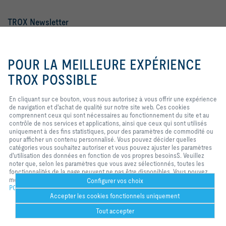
TROX Newsletter
Mme
M.
En cliquant sur ce bouton, vous
nous autorisez à vous offrir une
POUR LA MEILLEURE EXPÉRIENCE
expérience de navigation et
d'achat de qualité sur notre site
TROX POSSIBLE
web. Ces cookies comprennent
ceux qui sont nécessaires au
En cliquant sur ce bouton, vous nous autorisez à vous offrir une expérience
fonctionnement du site et au
de navigation et d'achat de qualité sur notre site web. Ces cookies
contrôle de nos services et
comprennent ceux qui sont nécessaires au fonctionnement du site et au
applications, ainsi que ceux qui
contrôle de nos services et applications, ainsi que ceux qui sont utilisés
sont utilisés uniquement à des
Mentions légales
Login
uniquement à des fins statistiques, pour des paramètres de commodité ou
fins statistiques, pour des
pour afficher un contenu personnalisé. Vous pouvez décider quelles
paramètres de commodité ou pour
catégories vous souhaitez autoriser et vous pouvez ajuster les paramètres
afficher un contenu personnalisé.
d'utilisation des données en fonction de vos propres besoinsS. Veuillez
Vous pouvez décider quelles
Home
Contacts
Imprint
Conditions de livraison et de paiement
noter que, selon les paramètres que vous avez sélectionnés, toutes les
catégories vous souhaitez
fonctionnalités de la page peuvent ne pas être disponibles. Vous pouvez
autoriser et vous pouvez ajuster
Confidentialité
Réserve
2026 © S.A. TROX Belgium/TROX Belgium N.V.
modifier votre sélection à tout moment.
les paramètres d'utilisation des
Configurer vos choix
POLICY
données en fonction de vos
Accepter les cookies fonctionnels uniquement
propres besoinsS. Veuillez noter
que, selon les paramètres que
Tout accepter
vous avez sélectionnés, toutes les
fonctionnalités de la page peuvent
Service d'aide
Imprimer
Cookies réglages
Signet
Partager
Contact
PDF