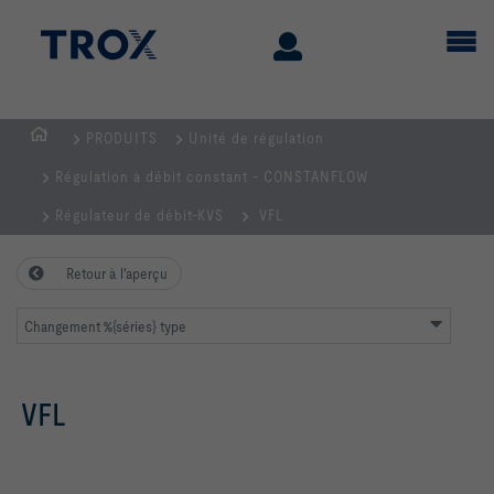
PRODUITS
Unité de régulation
Page
Régulation à débit constant - CONSTANFLOW
d'accueil
Régulateur de débit-KVS
VFL
Retour à l'aperçu
Changement %{séries} type
VFL