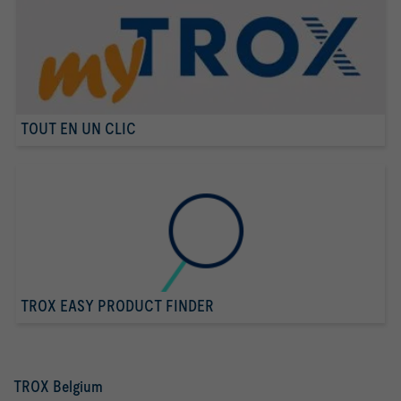
Atténuation du système pour le bruit du flux d'air ΔL1:    
Le niveau de pression acoustique du bruit du flux d'air est 
calculé sur la base des valeurs d'atténuation du système 
obtenues dans des conditions réelles. Ces valeurs 
d'atténuation du système sont les valeurs de correction 
combinées pour le changement de direction, la distribution 
dans les gaines, la réflexion d'extrémité et l'atténuation 
TOUT EN UN CLIC
Atténuation du système pour le bruit rayonné ΔL2:          
Le niveau de pression acoustique du bruit rayonné est 
calculé sur la base des valeurs d'atténuation du système 
obtenues dans des conditions réelles. Ces valeurs 
d'atténuation du système sont les valeurs de correction 
combinées pour l'isolation du plafond et l'atténuation de 
la pièce.
               Bruit du flux d'air, niveau de puissance 
TROX EASY PRODUCT FINDER
LW,A [dB(A)]   42                                                    
63Hz [dB]      54                                                    
TROX Belgium