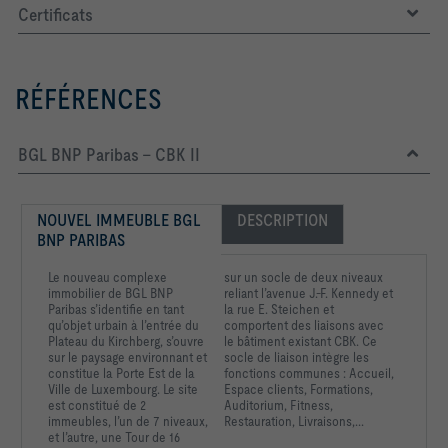
Certificats
-   Polyurethane bellows
RÉFÉRENCES
Easy insertion into circular ducts to EN 1506 or EN 13180; 
secure fit ensured by a lip seal.
BGL BNP Paribas – CBK II
NOUVEL IMMEUBLE BGL 
DESCRIPTION
-   Volume flow rate control range: approx. 10 - 100 % of 
BNP PARIBAS
Le nouveau complexe
sur un socle de deux niveaux
immobilier de BGL BNP
reliant l’avenue J.-F. Kennedy et
Paribas s’identifie en tant
la rue E. Steichen et
-   Maximum permissible differential pressure: 300 Pa
qu’objet urbain à l’entrée du
comportent des liaisons avec
Plateau du Kirchberg, s’ouvre
le bâtiment existant CBK. Ce
sur le paysage environnant et
socle de liaison intègre les
constitue la Porte Est de la
fonctions communes : Accueil,
Ville de Luxembourg. Le site
Espace clients, Formations,
est constitué de 2
Auditorium, Fitness,
80			Diamètre nominal: 80
immeubles, l’un de 7 niveaux,
Restauration, Livraisons,...
et l’autre, une Tour de 16