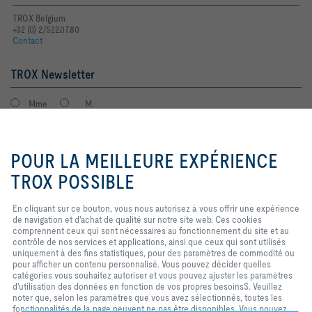
TROX Belgium
+32 (0) 2/522.07.80
Contact
TROX Newsletter
Mme
M.
En cliquant sur ce bouton, vous
nous autorisez à vous offrir une
POUR LA MEILLEURE EXPÉRIENCE
expérience de navigation et
d'achat de qualité sur notre site
TROX POSSIBLE
web. Ces cookies comprennent
ceux qui sont nécessaires au
En cliquant sur ce bouton, vous nous autorisez à vous offrir une expérience
fonctionnement du site et au
de navigation et d'achat de qualité sur notre site web. Ces cookies
contrôle de nos services et
Mentions légales
Login
comprennent ceux qui sont nécessaires au fonctionnement du site et au
applications, ainsi que ceux qui
contrôle de nos services et applications, ainsi que ceux qui sont utilisés
sont utilisés uniquement à des fins
uniquement à des fins statistiques, pour des paramètres de commodité ou
statistiques, pour des paramètres
pour afficher un contenu personnalisé. Vous pouvez décider quelles
de commodité ou pour afficher un
Home
Contacts
Imprint
Conditions de livraison et de paiement
catégories vous souhaitez autoriser et vous pouvez ajuster les paramètres
contenu personnalisé. Vous
d'utilisation des données en fonction de vos propres besoinsS. Veuillez
pouvez décider quelles catégories
Confidentialité
Réserve
2026 © S.A. TROX Belgium/TROX Belgium N.V.
noter que, selon les paramètres que vous avez sélectionnés, toutes les
vous souhaitez autoriser et vous
fonctionnalités de la page peuvent ne pas être disponibles. Vous pouvez
pouvez ajuster les paramètres