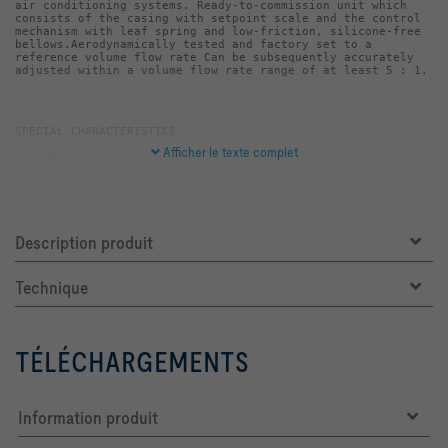
air conditioning systems. Ready-to-commission unit which 
consists of the casing with setpoint scale and the control 
mechanism with leaf spring and low-friction, silicone-free 
bellows.Aerodynamically tested and factory set to a 
reference volume flow rate Can be subsequently accurately 
adjusted within a volume flow rate range of at least 5 : 1.
Afficher le texte complet
Description produit
-   Aerodynamically tested and factory set to a reference 
Technique
-   Sticker showing volume flow rates (in l/s, m³/h and 
cfm) that can be set each limiter
TÉLÉCHARGEMENTS
-   Casing and damper blade made of high-quality plastic, 
Information produit