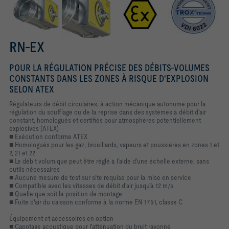
RN-EX
POUR LA RÉGULATION PRÉCISE DES DÉBITS-VOLUMES
CONSTANTS DANS LES ZONES À RISQUE D'EXPLOSION
SELON ATEX
Régulateurs de débit circulaires, à action mécanique autonome pour la
régulation du soufflage ou de la reprise dans des systèmes à débit d'air
constant, homologués et certifiés pour atmosphères potentiellement
explosives (ATEX)
■ Exécution conforme ATEX
■ Homologués pour les gaz, brouillards, vapeurs et poussières en zones 1 et
2, 21 et 22
■ Le débit volumique peut être réglé à l’aide d’une échelle externe, sans
outils nécessaires
■ Aucune mesure de test sur site requise pour la mise en service
■ Compatible avec les vitesses de débit d'air jusqu'à 12 m/s
■ Quelle que soit la position de montage
■ Fuite d'air du caisson conforme à la norme EN 1751, classe C
Équipement et accessoires en option
■ Capotage acoustique pour l'atténuation du bruit rayonné