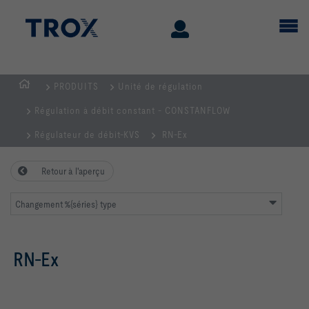
PRODUITS
Unité de régulation
Page
Régulation à débit constant - CONSTANFLOW
d'accueil
Régulateur de débit-KVS
RN-Ex
Retour à l'aperçu
Changement %{séries} type
RN-Ex