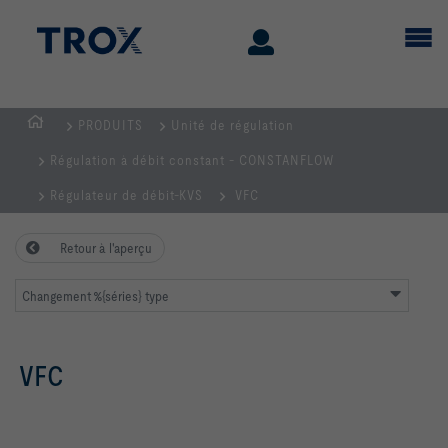
PRODUITS
Unité de régulation
Page
Régulation à débit constant - CONSTANFLOW
d'accueil
Régulateur de débit-KVS
VFC
Retour à l'aperçu
Changement %{séries} type
VFC