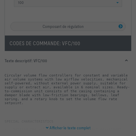
100
Composant de régulation
CODES DE COMMANDE:
VFC/100
Texte descriptif:
VFC/100
Circular volume flow controllers for constant and variable 
air volume systems with low airflow velocities, mechanical 
self-powered, without external power supply, suitable for 
supply or extract air, available in 6 nominal sizes. Ready-
to-commission unit consists of the casing containing a 
damper blade with low-friction bearings, bellows, leaf 
spring, and a rotary knob to set the volume flow rate 
setpoint.
Afficher le texte complet
-   Setting the volume flow setpoint without adjustment 