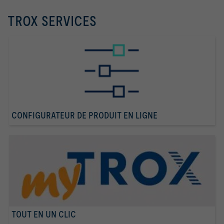
Vitesse du débit d'air v                                     
TROX SERVICES
Pression différentielle statique minimale Δpst,min             
Bruit du flux d'air Lp,A                                       
Bruit rayonné Lp,A                                             
Atténuation du système pour le bruit du flux d'air ΔL1  *)      
Atténuation du système pour le bruit rayonné ΔL2  *)            
CONFIGURATEUR DE PRODUIT EN LIGNE
Tolérance de débit d'air [±%] Δqv                               
0   
Atténuation du système pour le bruit du flux d'air ΔL1:    
Le niveau de pression acoustique du bruit du flux d'air est 
calculé sur la base des valeurs d'atténuation du système 
obtenues dans des conditions réelles. Ces valeurs 
d'atténuation du système sont les valeurs de correction 
combinées pour le changement de direction, la distribution 
dans les gaines, la réflexion d'extrémité et l'atténuation 
TOUT EN UN CLIC