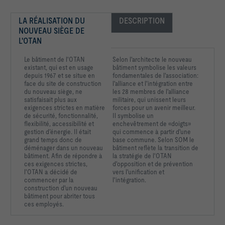
LA RÉALISATION DU 
DESCRIPTION
NOUVEAU SIÈGE DE 
-   Volume flow rate control range: approx. 10 - 100 % of 
L'OTAN
Le bâtiment de l'OTAN
Selon l'architecte le nouveau
existant, qui est en usage
bâtiment symbolise les valeurs
depuis 1967 et se situe en
fondamentales de l'association:
face du site de construction
l'alliance et l'intégration entre
-   Casing air leakage according to EN 1751, class C
du nouveau siège, ne
les 28 membres de l'alliance
satisfaisait plus aux
militaire, qui unissent leurs
exigences strictes en matière
forces pour un avenir meilleur.
de sécurité, fonctionnalité,
Il symbolise un
flexibilité, accessibilité et
enchevêtrement de «doigts»
gestion d’énergie. Il était
qui commence à partir d'une
grand temps donc de
base commune. Selon SOM le
			Composant de régulation: aucun | 
déménager dans un nouveau
bâtiment reflète la transition de
-;-;fonctionnement manuel
bâtiment. Afin de répondre à
la stratégie de l'OTAN
ces exigences strictes,
d'opposition et de prévention
l'OTAN a décidé de
vers l'unification et
commencer par la
l'intégration.
construction d'un nouveau
Débit qv                                                      
bâtiment pour abriter tous
ces employés.
Pression différentielle statique Δpst                          