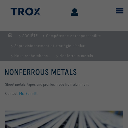
SOCIÉTÉ
Compétence et responsabilité
Page
Approvisionnement et stratégie d'achat
d'accueil
Nous recherchons...
Nonferrous metals
NONFERROUS METALS
Sheet metals, tapes and profiles made from aluminum.
Contact:
Ms. Schmitt