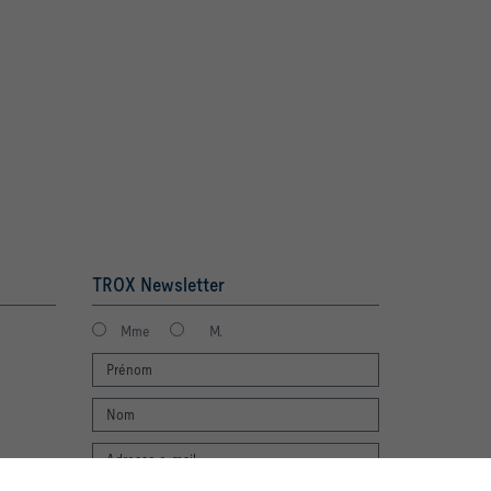
TROX Newsletter
Mme
M.