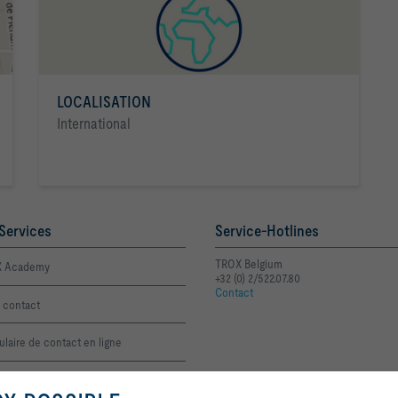
LOCALISATION
International
Services
Service-Hotlines
TROX Belgium
 Academy
+32 (0) 2/522.07.80
Contact
 contact
laire de contact en ligne
erche Produit A-Z