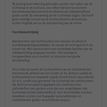
Luchthoeveelheid qv                                                
Bij koeling moet rekening gehouden worden met vallen van de
luchtstraal in de leefzone, een effect dat met toenemend
Afstand l                                                            
toevoertemperatuurverschil en afnemende uitblaassnelheid
groter wordt. Bij verwarming zal de luchtstraal stijgen. Dat heeft
geen nadelige invloed op de luchtsnelheid in de leefzone,
Afstand b tussen de luchtroosters bij plaatsing in een rij    
echter mogelijk wel op de doorspoeling van de ruimte.
Toevoerluchttemperatuurverschil ΔtSUP,c                               
Functiebeschrijving
Snelheid is vrije doorsnede vfr                                     
Wandroosters zijn luchtroosters voor toevoer en afvoer in
luchtbehandelingsinstallaties. Ze voeren de lucht gericht in de
Snelheid bij l vl, max                                               
ruimte toe. Met wandroosters met verstelbare lamellen kan de
uitblaasrichting aangepast worden. Het resultaat is
mengventilatie voor comfort- en industrie met goede
Temperatuurverschil bij l Δtl                                      
doorspoeling.
Inductieverhouding i                                                 
Door inductie neemt de luchtsnelheid van de luchtstraal met
toenemende afstand van het rooster af. De afstand, waarbij de
Afstand tot het midden van de luchtstraal b0.2                       
luchtsnelheid een bepaalde waarde bereikt heeft, bijvoorbeeld
0,2 m/s, wordt worp genoemd. De luchtstraal van wandroosters,
die dicht bij het plafond geplaatst zijn, heeft door het
Straalafbuiging omlaag of omhoog y                              
plafondeffect een grotere worp dan een vergelijkbare vrije
luchtstraal (zonder plafondeffect). Voor afzonderlijke roosters,
Koelvermogen Φc                                                   
meerdere roosters met bepaalde tussenafstanden en
-2.954   W
roosterbanden gelden verschillende worpen.