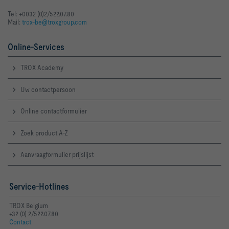
Tel: +0032 (0)2/522.07.80
Mail:
trox-be@troxgroup.com
Online-Services
TROX Academy
Uw contactpersoon
Online contactformulier
Zoek product A-Z
Aanvraagformulier prijslijst
Service-Hotlines
TROX Belgium
+32 (0) 2/522.07.80
Contact