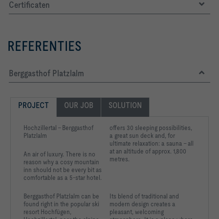
Certificaten
REFERENTIES
Berggasthof Platzlalm
PROJECT
OUR JOB
SOLUTION
Hochzillertal – Berggasthof
offers 30 sleeping possibilities,
Platzlalm
a great sun deck and, for
ultimate relaxation: a sauna – all
at an altitude of approx.
1,800
An air of luxury. There is no
metres.
reason why a cosy mountain
inn should not be every bit as
comfortable as a 5-star hotel.
Berggasthof Platzlalm can
be
Its blend of traditional and
found right in the
popular ski
modern design creates a
resort Hochfügen,
pleasant, welcoming