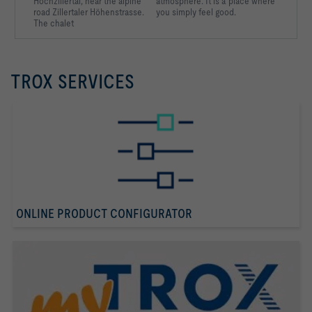
Hochzillertal, near the
alpine
atmosphere. It is a place where
road Zillertaler
Höhenstrasse.
you simply feel good.
The chalet
TROX SERVICES
ONLINE PRODUCT CONFIGURATOR