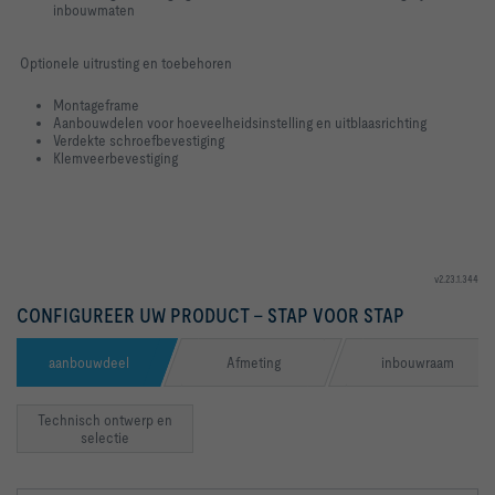
inbouwmaten
Optionele uitrusting en toebehoren
Montageframe
Aanbouwdelen voor hoeveelheidsinstelling en uitblaasrichting
Verdekte schroefbevestiging
Klemveerbevestiging
v2.23.1.344
CONFIGUREER UW PRODUCT – STAP VOOR STAP
aanbouwdeel
Afmeting
inbouwraam
Technisch ontwerp en
selectie