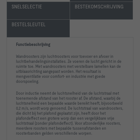
SNELSELECTIE
BESTEKOMSCHRIJVING
BESTELSLEUTEL
aanbouwdeel:				
Functiebeschrijving
Wandroosters zijn luchtroosters voor toevoer en afvoer in
Oppervlak (rand en lamellen):		Gepoedercoat in RAL 
luchtbehandelingsinstallaties. Ze voeren de lucht gericht in de
ruimte toe. Met wandroosters met verstelbare lamellen kan de
uitblaasrichting aangepast worden. Het resultaat is
mengventilatie voor comfort- en industrie met goede
doorspoeling.
Oppervlak (Afdekplaten):		Gepoedercoat in RAL 
Door inductie neemt de luchtsnelheid van de luchtstraal met
keuze kleur:				
toenemende afstand van het rooster af. De afstand, waarbij de
luchtsnelheid een bepaalde waarde bereikt heeft, bijvoorbeeld
0,2 m/s, wordt worp genoemd. De luchtstraal van wandroosters,
die dicht bij het plafond geplaatst zijn, heeft door het
plafondeffect een grotere worp dan een vergelijkbare vrije
luchtstraal (zonder plafondeffect). Voor afzonderlijke roosters,
meerdere roosters met bepaalde tussenafstanden en
Palfondinvloed                                                       
roosterbanden gelden verschillende worpen.