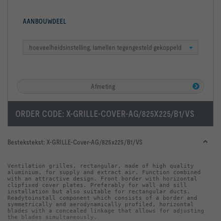
AANBOUWDEEL
hoeveelheidsinstelling, lamellen tegengesteld gekoppeld
Afmeting
ORDER CODE:
X-GRILLE-COVER-AG/825X225/B1/VS
Bestekstekst:
X-GRILLE-Cover-AG/825x225/B1/VS
Ventilation grilles, rectangular, made of high quality 
aluminium, for supply and extract air. Function combined 
with an attractive design. Front border with horizontal 
clip­fixed cover plates. Preferably for wall and sill 
installation but also suitable for rectangular ducts. 
Ready­to­install component which consists of a border and 
symmetrically and aerodynamically profiled, horizontal 
blades with a concealed linkage that allows for adjusting 
the blades simultaneously.