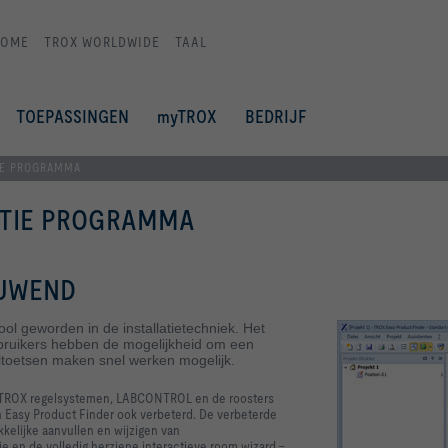
HOME
TROX WORLDWIDE
TAAL
TOEPASSINGEN
myTROX
BEDRIJF
IE PROGRAMMA
CTIE PROGRAMMA
EUWEND
ol geworden in de installatietechniek. Het
Gebruikers hebben de mogelijkheid om een
toetsen maken snel werken mogelijk.
ls TROX regelsystemen, LABCONTROL en de roosters
n Easy Product Finder ook verbeterd. De verbeterde
kkelijke aanvullen en wijzigen van
 en de volledig herziene interactieve room wizard ‑