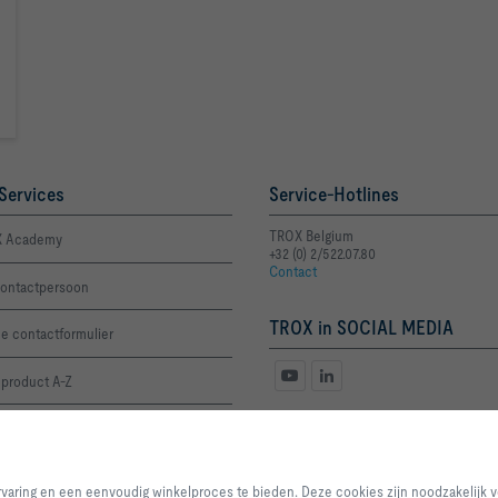
Services
Service-Hotlines
TROX Belgium
 Academy
+32 (0) 2/522.07.80
Contact
ontactpersoon
TROX in SOCIAL MEDIA
e contactformulier
 product A-Z
aagformulier prijslijst
Door op de knop te klikken stelt u ons in staat om u een uitstekende websit
winkelproces te bieden. Deze cookies zijn noodzakelijk voor de werking van
ervaring en een eenvoudig winkelproces te bieden. Deze cookies zijn noodzakelijk 