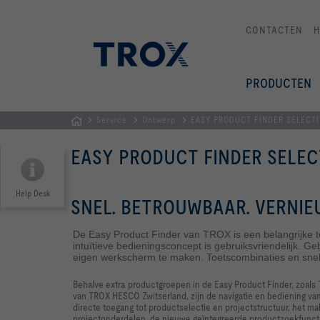
CONTACTEN
PRODUCTEN
Service
Ontwerp
EASY PRODUCT FINDER SELECT
Homepage
EASY PRODUCT FINDER SELE
Help Desk
SNEL. BETROUWBAAR. VERNI
De Easy Product Finder van TROX is een belangrijke to
intuïtieve bedieningsconcept is gebruiksvriendelijk. 
eigen werkscherm te maken. Toetscombinaties en snel
Behalve extra productgroepen in de Easy Product Finder, zoa
van TROX HESCO Zwitserland, zijn de navigatie en bediening va
directe toegang tot productselectie en projectstructuur, het ma
projectonderdelen, de nieuwe geïntegreerde productzoekfunctie