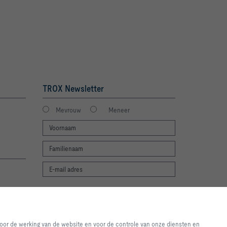
TROX Newsletter
Mevrouw
Meneer
Ik stem in met verwerking van mijn
e-ervaring en een eenvoudig
gegevens volgens de TROX privacy regels.
 de website en voor de controle
voor de werking van de website en voor de controle van onze diensten en
aanmelden