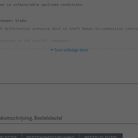
h differential pressure duct in shaft Ready-to-commission contro
Toon volledige tekst
 EN 16798 Part 3, VDI 6022 Sheet 1, DIN 1946 Part 4.
device is possible subsequently, separate adjustment device migh
ekomschrijving, Bestelsleutel