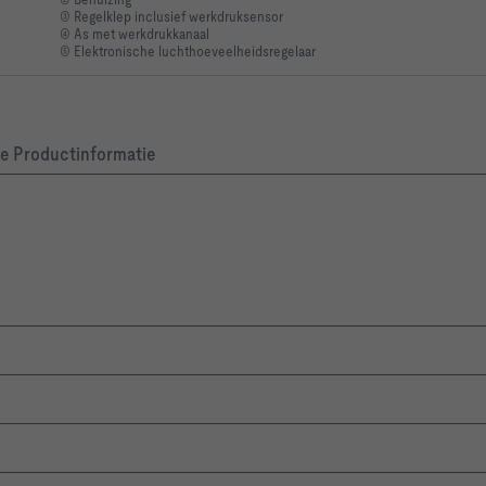
③ Regelklep inclusief werkdruksensor
④ As met werkdrukkanaal
⑤ Elektronische luchthoeveelheidsregelaar
re Productinformatie
 upstream section