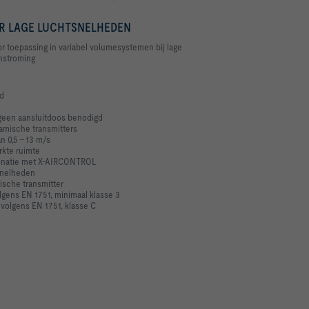
R LAGE LUCHTSNELHEDEN
 toepassing in variabel volumesystemen bij lage
anstroming
ad
geen aansluitdoos benodigd
namische transmitters
n 0,5 - 13 m/s
kte ruimte
binatie met X-AIRCONTROL
tsnelheden
ische transmitter
olgens EN 1751, minimaal klasse 3
volgens EN 1751, klasse C