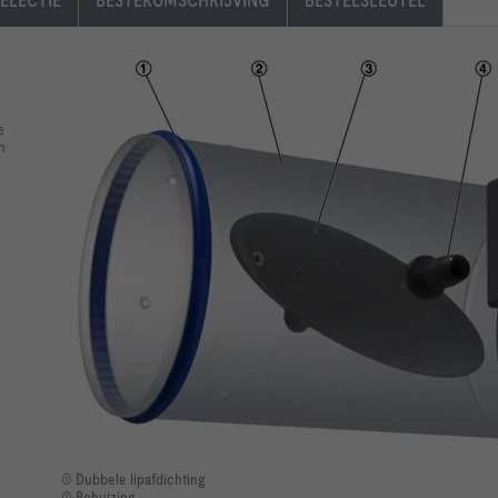
ELECTIE
BESTEKOMSCHRIJVING
BESTELSLEUTEL
gs
e
h
necting ducts according to EN 1506 or EN 13180
① Dubbele lipafdichting
② Behuizing