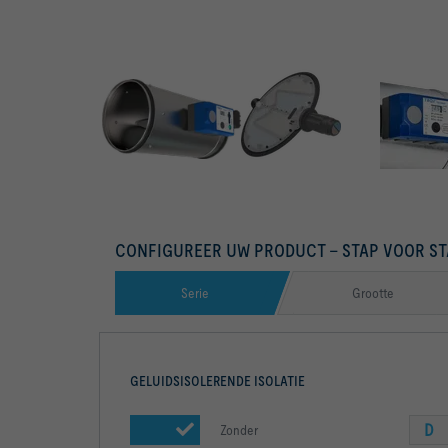
WERKDRUKMETING OVER HET KLEPBLAD
COMPACTREGELAAR MET DISPLAY
CONFIGUREER UW PRODUCT – STAP VOOR ST
Serie
Grootte
GELUIDSISOLERENDE ISOLATIE
D
Zonder