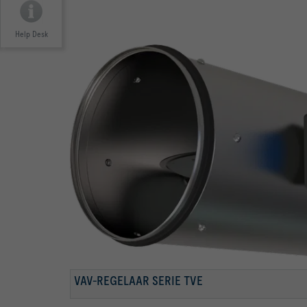
Help Desk
WILLEKEURIGE AANSTROOMCONDITIES
GETEST VOLGENS VDI 6022
VAV-REGELAAR SERIE TVE