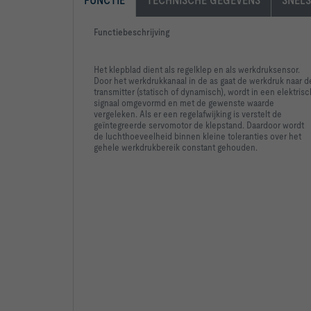
FUNCTIE
TECHNISCHE GEGEVENS
SNELS
-   Compact dimensions for use in confined ceilin
Functiebeschrijving
Het klepblad dient als regelklep en als werkdruksensor.
Door het werkdrukkanaal in de as gaat de werkdruk naar d
transmitter (statisch of dynamisch), wordt in een elektrisc
signaal omgevormd en met de gewenste waarde
vergeleken.
Als er een regelafwijking is verstelt de
geïntegreerde servomotor de klepstand. Daardoor wordt
de luchthoeveelheid binnen kleine toleranties over het
gehele werkdrukbereik constant gehouden.
-   Plastic plain bearing
Spigot with groove for lip seal, suitable for con
Double lip seal on both sides