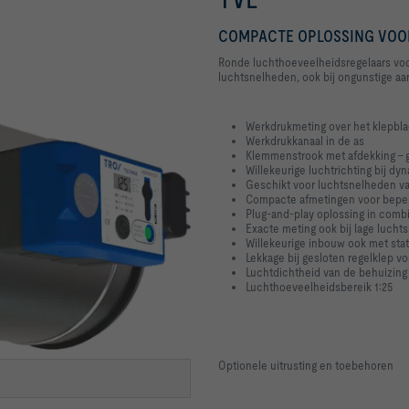
COMPACTE OPLOSSING VOO
Ronde luchthoeveelheidsregelaars voor
luchtsnelheden, ook bij ongunstige a
Werkdrukmeting over het klepbl
Werkdrukkanaal in de as
Klemmenstrook met afdekking – 
Willekeurige luchtrichting bij dy
Geschikt voor luchtsnelheden va
Compacte afmetingen voor beper
Plug-and-play oplossing in com
Exacte meting ook bij lage luch
Willekeurige inbouw ook met stat
Lekkage bij gesloten regelklep v
Luchtdichtheid van de behuizing 
Luchthoeveelheidsbereik 1:25
Optionele uitrusting en toebehoren