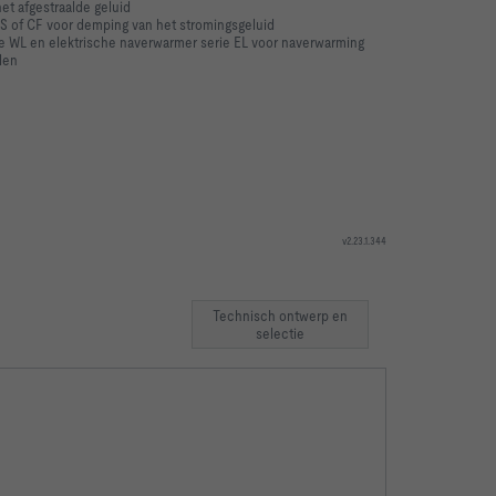
t afgestraalde geluid
 of CF voor demping van het stromingsgeluid
 WL en elektrische naverwarmer serie EL voor naverwarming
len
v2.23.1.344
Technisch ontwerp en
fstoestand
Bedrijfswaarden
selectie