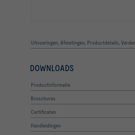
Uitvoeringen, Afmetingen, Productdetails, Verde
-   Casing length: 310 mm
DOWNLOADS
Productinformatie
Broschures
Certificaten
-   Maximum control deviation 5% at qvmax without
Handleidingen