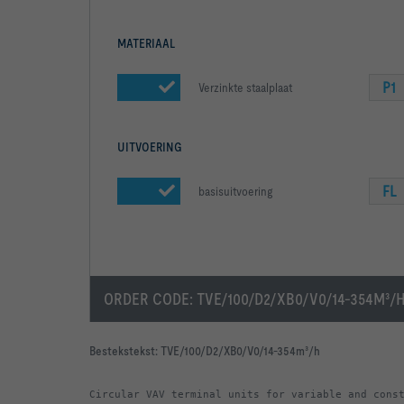
MATERIAAL
P1
Verzinkte staalplaat
UITVOERING
FL
basisuitvoering
ORDER CODE:
TVE/100/D2/XB0/V0/14-354M³/
Bestekstekst:
TVE/100/D2/XB0/V0/14-354m³/h