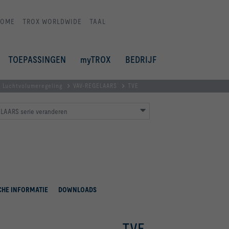
HOME
TROX WORLDWIDE
TAAL
TOEPASSINGEN
myTROX
BEDRIJF
 Luchtvolumeregeling
VAV-REGELAARS
TVE
LAARS serie veranderen
CHE INFORMATIE
DOWNLOADS
TVE