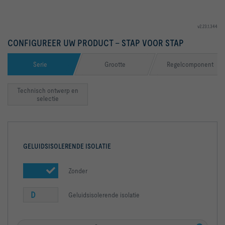
v2.23.1.344
CONFIGUREER UW PRODUCT – STAP VOOR STAP
Serie
Grootte
Regelcomponent
Technisch ontwerp en
selectie
GELUIDSISOLERENDE ISOLATIE
Zonder
D
Geluidsisolerende isolatie