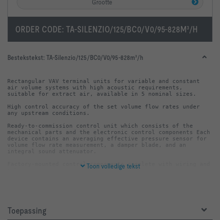
Grootte
ORDER CODE:
TA-SILENZIO/125/BC0/V0/95-828M³/H
Bestekstekst:
TA-Silenzio/125/BC0/V0/95-828m³/h
Rectangular VAV terminal units for variable and constant 
air volume systems with high acoustic requirements, 
High control accuracy of the set volume flow rates under 
Ready-to-commission control unit which consists of the 
mechanical parts and the electronic control components Each 
device contains an averaging effective pressure sensor for 
volume flow rate measurement, a damper blade, and an 
Factory-mounted control components complete with wiring and 
Toon volledige tekst
Effective pressure sensor with 3 mm measuring holes, 
Fan side and room side both suitable for the connection of 
Toepassing