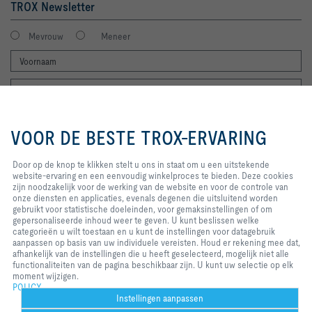
TROX Newsletter
Mevrouw
Meneer
- Parameters specific to VAV terminal unit parameterised at 
Door op de knop te klikken stelt u
ons in staat om u een uitstekende
VOOR DE BESTE TROX-ERVARING
website-ervaring en een
eenvoudig winkelproces te bieden.
Deze cookies zijn noodzakelijk
Door op de knop te klikken stelt u ons in staat om u een uitstekende
Ik stem in met verwerking van mijn gegevens volgens de TROX privacy
voor de werking van de website en
website-ervaring en een eenvoudig winkelproces te bieden. Deze cookies
regels.
voor de controle van onze
zijn noodzakelijk voor de werking van de website en voor de controle van
aanmelden
diensten en applicaties, evenals
onze diensten en applicaties, evenals degenen die uitsluitend worden
degenen die uitsluitend worden
gebruikt voor statistische doeleinden, voor gemaksinstellingen of om
- Functional test under air using reference measurement on 
gebruikt voor statistische
gepersonaliseerde inhoud weer te geven. U kunt beslissen welke
a regularly validated test bench in accordance with DIN EN 
ISO 9001 to check the function and control accuracy of the 
doeleinden, voor
categorieën u wilt toestaan en u kunt de instellingen voor datagebruik
Home
Contacten
Imprint
Leverings- en betalingsvoorwaarden
gemaksinstellingen of om
aanpassen op basis van uw individuele vereisten. Houd er rekening mee dat,
gepersonaliseerde inhoud weer te
afhankelijk van de instellingen die u heeft geselecteerd, mogelijk niet alle
- Adjustment of the device-specific parameters under air by 
Privacy
Disclaimer
2026 © S.A. TROX Belgium/TROX Belgium N.V.
geven. U kunt beslissen welke
functionaliteiten van de pagina beschikbaar zijn. U kunt uw selectie op elk
reference measurement on a regularly validated test bench 
categorieën u wilt toestaan en u
moment wijzigen.
kunt de instellingen voor
POLICY
- The test report of the factory parameterisation, 
datagebruik aanpassen op basis
Instellingen aanpassen
functional test and adjustment must be made available after 
van uw individuele vereisten. Houd