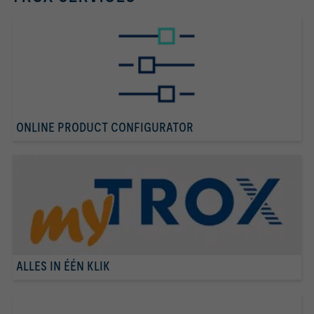
BC0			Regelcomponent: BC0 | 
ONLINE PRODUCT CONFIGURATOR
0			Signaalspanningsbereik:  0 - 10 V 
m³/h			Eenheid
ALLES IN ÉÉN KLIK