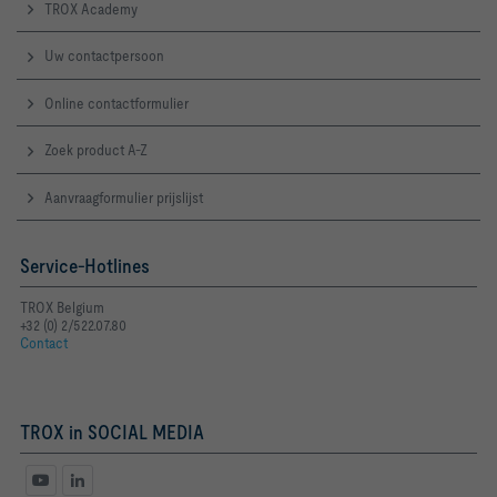
TROX Academy
Uw contactpersoon
Online contactformulier
Actual value signal can be reconfigured to damper blade 
Zoek product A-Z
MP-Bus: Volume flow setpoint value and actual value, damper 
Aanvraagformulier prijslijst
Service-Hotlines
TROX Belgium
- Gateways for LonWorks, Modbus, BACnet, EIB e.g. Belimo 
+32 (0) 2/522.07.80
Contact
    Integration of a sensor or switch contact into the MP-
TROX in SOCIAL MEDIA
- Activation qvmin,qvmid,qvmax, Closed, Open via external 