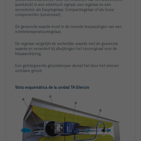
(werkdruk) in een elektrisch signaal, een regelaar en een
-   Damper blade and effective pressure sensor made of 
servomotor, als Easyregelaar, Compactregelaar of als losse
componenten (universeel).
De gewenste waarde komt in de meeste toepassingen van een
ruimtetemperatuurregelaar.
De regelaar vergelijkt de werkelijke waarde met de gewenste
-   According to EN 13501, building material class A1, non-
waarde en verandert bij afwijkingen het stuursignaal voor de
klepaandrijving.
Een geïntegreerde geluiddemper dempt het door het smoren
-   Harmless to health due to high biosolubility in 
accordance with the German Hazardous Substances Ordinance 
ontstane geluid.
-   Faced with glass fibre fabric as a protection against 
Vista esquemática de la unidad TA-Silenzio
-   Inert to the growth of fungus and bacteria
-   Fan side and room side suitable for the installation of 
air duct profiles