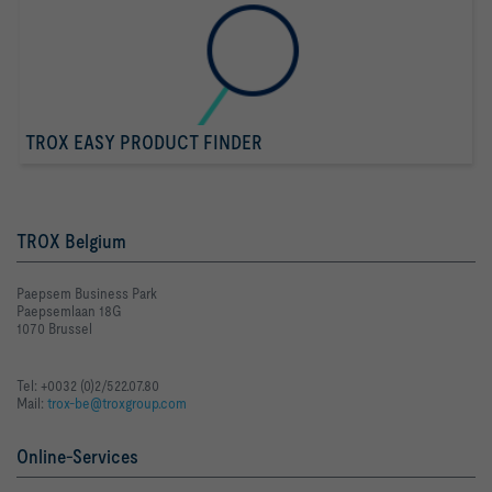
Electronic controller for connecting a reference value and 
The actual value signal relates to the nominal volume flow 
rate so that commissioning and subsequent adjustment are 
Stand-alone operation or integration into management and 
TROX EASY PRODUCT FINDER
Dynamic transducer for clean air in ventilation and air 
TROX Belgium
Paepsem Business Park
Paepsemlaan 18G
1070 Brussel
Tel: +0032 (0)2/522.07.80
Mail:
trox-be@troxgroup.com
Online-Services