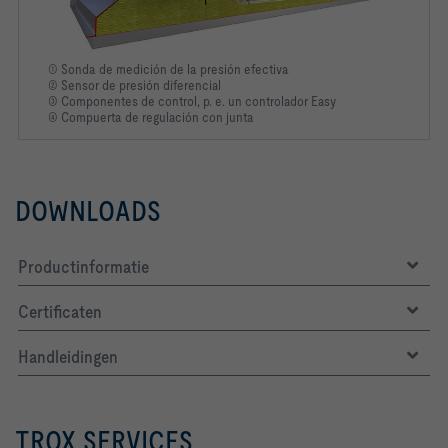
① Sonda de medición de la presión efectiva
② Sensor de presión diferencial
③ Componentes de control, p. e. un controlador Easy
④ Compuerta de regulación con junta
-   Minimum differential pressure: up to 109 Pa (without 
DOWNLOADS
-   Blade air leakage with closed damper blade according to 
EN 1751: Class 4
Productinformatie
Certificaten
-   Declaration of hygiene conformity in accordance with 
VDI 6022, part 1 (01/2018), ÖNORM H 6020 (02/2007) and 
Handleidingen
-   Maximum control deviation 5% at qvmax, without upstream 
section
TROX SERVICES