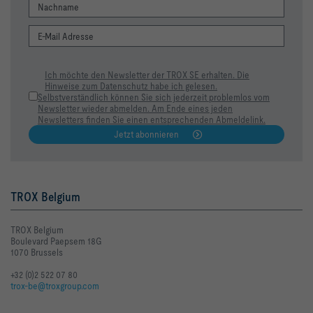
Ich möchte den Newsletter der TROX SE erhalten. Die
Hinweise zum Datenschutz habe ich gelesen.
Selbstverständlich können Sie sich jederzeit problemlos vom
Newsletter wieder abmelden. Am Ende eines jeden
Newsletters finden Sie einen entsprechenden Abmeldelink.
Jetzt abonnieren
TROX Belgium
TROX Belgium
Boulevard Paepsem 18G
1070 Brussels
+32 (0)2 522 07 80
trox-be@troxgroup.com