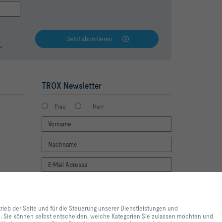
Jetzt abonnieren
.
TROX Newsletter
Frau
Herr
Newsletter footer form legal terms
lebnis und einfache
Jetzt abonnieren
ite und für die Steuerung
trieb der Seite und für die Steuerung unserer Dienstleistungen und
e lediglich zu
en. Sie können selbst entscheiden, welche Kategorien Sie zulassen möchten und
 Inhalte genutzt werden. Sie