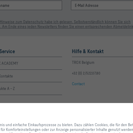
 Hinweise zum Datenschutz habe ich gelesen. Selbstverständlich können Sie sich
. Am Ende eines jeden Newsletters finden Sie einen entsprechenden Abmeldelink
Service
Hilfe & Kontakt
TROX Belgium
X ACADEMY
+32 (0) 2/522.07.80
Kontakte
Contact
kte A - Z
Mit Klick auf den Button erlauben Sie uns, Ihnen ein optimales Webseiten-Er
Einkaufsprozesse zu bieten. Dazu zählen Cookies, die für den Betrieb der Se
bnis und einfache Einkaufsprozesse zu bieten. Dazu zählen Cookies, die für den Be
unserer Dienstleistungen und Anwendungen notwendig sind, sowie solche, di
 für Komforteinstellungen oder zur Anzeige personalisierter Inhalte genutzt werd
Statistikzwecken, für Komforteinstellungen oder zur Anzeige personalisierter