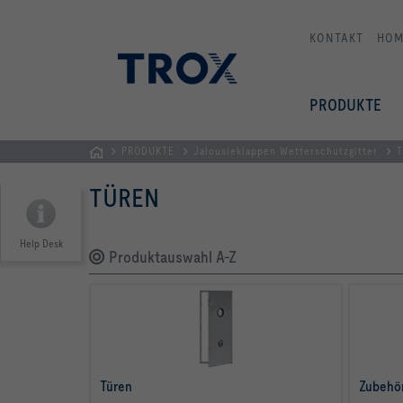
KONTAKT
HOM
PRODUKTE
PRODUKTE
Jalousieklappen Wetterschutzgitter
T
STARTSEITE
TÜREN
Help Desk
Produktauswahl A-Z
Türen
Zubehö