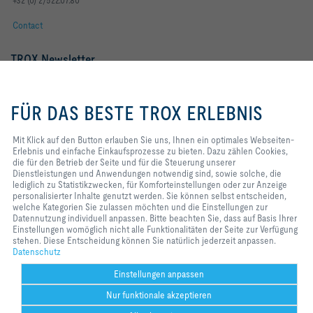
+32 (0) 2/522.07.80
Contact
TROX Newsletter
Frau
Herr
Mit Klick auf den Button erlauben
Sie uns, Ihnen ein optimales
FÜR DAS BESTE TROX ERLEBNIS
Webseiten-Erlebnis und einfache
Einkaufsprozesse zu bieten. Dazu
zählen Cookies, die für den
Mit Klick auf den Button erlauben Sie uns, Ihnen ein optimales Webseiten-
Betrieb der Seite und für die
Erlebnis und einfache Einkaufsprozesse zu bieten. Dazu zählen Cookies,
Steuerung unserer
die für den Betrieb der Seite und für die Steuerung unserer
Dienstleistungen und
Dienstleistungen und Anwendungen notwendig sind, sowie solche, die
Anwendungen notwendig sind,
lediglich zu Statistikzwecken, für Komforteinstellungen oder zur Anzeige
sowie solche, die lediglich zu
personalisierter Inhalte genutzt werden. Sie können selbst entscheiden,
Statistikzwecken, für
welche Kategorien Sie zulassen möchten und die Einstellungen zur
Newsletter footer form legal terms
Jetzt abonnieren
Komforteinstellungen oder zur
Datennutzung individuell anpassen. Bitte beachten Sie, dass auf Basis Ihrer
Anzeige personalisierter Inhalte
Einstellungen womöglich nicht alle Funktionalitäten der Seite zur Verfügung
genutzt werden. Sie können selbst
stehen. Diese Entscheidung können Sie natürlich jederzeit anpassen.
entscheiden, welche Kategorien
Datenschutz
Home
Kontakt
Impressum
AGB
Datenschutz
Disclaimer
Sie zulassen möchten und die
Einstellungen zur Datennutzung
2026 © TROX Austria GmbH
Einstellungen anpassen
individuell anpassen. Bitte
Nur funktionale akzeptieren
beachten Sie, dass auf Basis Ihrer
Einstellungen womöglich nicht alle