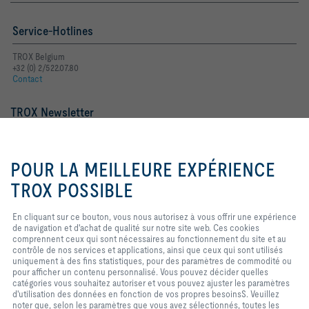
Service-Hotlines
TROX Belgium
+32 (0) 2/522.07.80
Contact
TROX Newsletter
Mme
M.
En cliquant sur ce bouton, vous
nous autorisez à vous offrir une
POUR LA MEILLEURE EXPÉRIENCE
expérience de navigation et
d'achat de qualité sur notre site
TROX POSSIBLE
web. Ces cookies comprennent
ceux qui sont nécessaires au
En cliquant sur ce bouton, vous nous autorisez à vous offrir une expérience
fonctionnement du site et au
de navigation et d'achat de qualité sur notre site web. Ces cookies
contrôle de nos services et
comprennent ceux qui sont nécessaires au fonctionnement du site et au
applications, ainsi que ceux qui
contrôle de nos services et applications, ainsi que ceux qui sont utilisés
sont utilisés uniquement à des
Mentions légales
Login
uniquement à des fins statistiques, pour des paramètres de commodité ou
fins statistiques, pour des
pour afficher un contenu personnalisé. Vous pouvez décider quelles
paramètres de commodité ou pour
catégories vous souhaitez autoriser et vous pouvez ajuster les paramètres
afficher un contenu personnalisé.
d'utilisation des données en fonction de vos propres besoinsS. Veuillez
Vous pouvez décider quelles
Home
Contacts
Imprint
Conditions de livraison et de paiement
noter que, selon les paramètres que vous avez sélectionnés, toutes les
catégories vous souhaitez