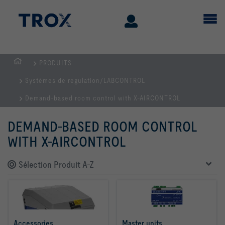
PRODUITS
Page
Systèmes de regulation/LABCONTROL
d'accueil
Demand-based room control with X-AIRCONTROL
DEMAND-BASED ROOM CONTROL
WITH X-AIRCONTROL
Sélection Produit A-Z
Accessories
Master units