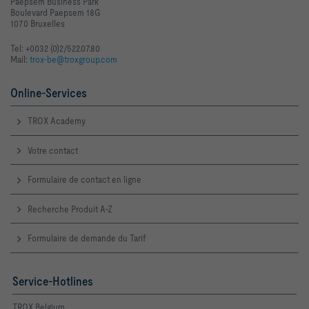
Paepsem Business Park
Boulevard Paepsem 18G
1070 Bruxelles
Tel: +0032 (0)2/522.07.80
Mail:
trox-be@troxgroup.com
Online-Services
TROX Academy
Votre contact
Formulaire de contact en ligne
Recherche Produit A-Z
Formulaire de demande du Tarif
Service-Hotlines
TROX Belgium