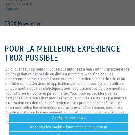
+32 (0) 2/522.07.80
Contact
TROX Newsletter
Mme
M.
En cliquant sur ce bouton, vous
nous autorisez à vous offrir une
POUR LA MEILLEURE EXPÉRIENCE
expérience de navigation et
d'achat de qualité sur notre site
TROX POSSIBLE
web. Ces cookies comprennent
ceux qui sont nécessaires au
En cliquant sur ce bouton, vous nous autorisez à vous offrir une expérience
fonctionnement du site et au
de navigation et d'achat de qualité sur notre site web. Ces cookies
contrôle de nos services et
comprennent ceux qui sont nécessaires au fonctionnement du site et au
applications, ainsi que ceux qui
contrôle de nos services et applications, ainsi que ceux qui sont utilisés
sont utilisés uniquement à des
Mentions légales
Login
uniquement à des fins statistiques, pour des paramètres de commodité ou
fins statistiques, pour des
pour afficher un contenu personnalisé. Vous pouvez décider quelles
paramètres de commodité ou pour
catégories vous souhaitez autoriser et vous pouvez ajuster les paramètres
afficher un contenu personnalisé.
d'utilisation des données en fonction de vos propres besoinsS. Veuillez
Vous pouvez décider quelles
Home
Contacts
Imprint
Conditions de livraison et de paiement
noter que, selon les paramètres que vous avez sélectionnés, toutes les
catégories vous souhaitez
fonctionnalités de la page peuvent ne pas être disponibles. Vous pouvez
autoriser et vous pouvez ajuster
Confidentialité
Réserve
2026 © S.A. TROX Belgium/TROX Belgium N.V.
modifier votre sélection à tout moment.
les paramètres d'utilisation des
Configurer vos choix
POLICY
données en fonction de vos
Accepter les cookies fonctionnels uniquement
propres besoinsS. Veuillez noter
que, selon les paramètres que