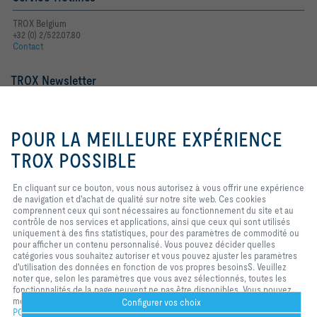
TROX Belgium
+32 (0) 2/522.07.80
Contact
TROX Newsletter
Mme
M.
En cliquant sur ce bouton, vous
nous autorisez à vous offrir une
POUR LA MEILLEURE EXPÉRIENCE
expérience de navigation et
d'achat de qualité sur notre site
TROX POSSIBLE
web. Ces cookies comprennent
ceux qui sont nécessaires au
En cliquant sur ce bouton, vous nous autorisez à vous offrir une expérience
fonctionnement du site et au
de navigation et d'achat de qualité sur notre site web. Ces cookies
contrôle de nos services et
comprennent ceux qui sont nécessaires au fonctionnement du site et au
applications, ainsi que ceux qui
contrôle de nos services et applications, ainsi que ceux qui sont utilisés
sont utilisés uniquement à des
Mentions légales
Login
uniquement à des fins statistiques, pour des paramètres de commodité ou
fins statistiques, pour des
pour afficher un contenu personnalisé. Vous pouvez décider quelles
paramètres de commodité ou pour
catégories vous souhaitez autoriser et vous pouvez ajuster les paramètres
afficher un contenu personnalisé.
d'utilisation des données en fonction de vos propres besoinsS. Veuillez
Vous pouvez décider quelles
Home
Contacts
Imprint
Conditions de livraison et de paiement
noter que, selon les paramètres que vous avez sélectionnés, toutes les
catégories vous souhaitez
fonctionnalités de la page peuvent ne pas être disponibles. Vous pouvez
autoriser et vous pouvez ajuster
Confidentialité
Réserve
2026 © S.A. TROX Belgium/TROX Belgium N.V.
modifier votre sélection à tout moment.
les paramètres d'utilisation des
Configurer vos choix
POLICY
données en fonction de vos