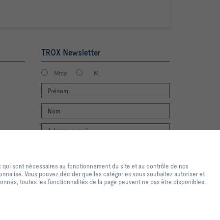
TROX Newsletter
Mme
M.
de navigation et d'achat de
Login
Mentions légales
ires au fonctionnement du site
x qui sont nécessaires au fonctionnement du site et au contrôle de nos
sés uniquement à des fins
onnalisé. Vous pouvez décider quelles catégories vous souhaitez autoriser et
u personnalisé. Vous pouvez
onnés, toutes les fonctionnalités de la page peuvent ne pas être disponibles.
s paramètres d'utilisation des
 paramètres que vous avez
ponibles. Vous pouvez modifier
2026 © S.A. TROX Belgium/TROX Belgium N.V.