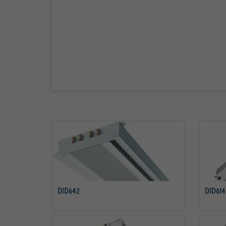
DID642
DID614
Savoir plus