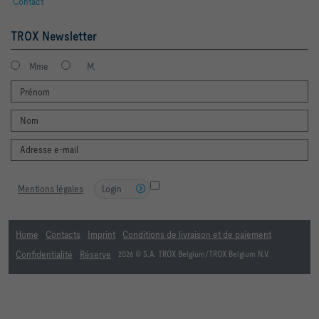
Contact
TROX Newsletter
Mme
M.
Mentions légales
Login
Home
Contacts
Imprint
Conditions de livraison et de paiement
Confidentialité
Réserve
2026 © S.A. TROX Belgium/TROX Belgium N.V.