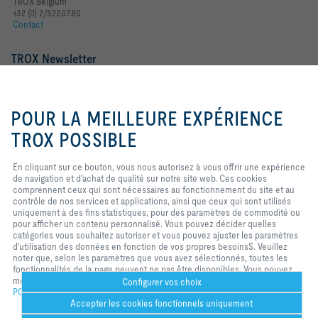
TROX Belgium
+32 (0) 2/522.07.80
Contact
TROX Newsletter
Mme
M.
En cliquant sur ce bouton, vous
nous autorisez à vous offrir une
POUR LA MEILLEURE EXPÉRIENCE
expérience de navigation et
d'achat de qualité sur notre site
TROX POSSIBLE
web. Ces cookies comprennent
ceux qui sont nécessaires au
En cliquant sur ce bouton, vous nous autorisez à vous offrir une expérience
fonctionnement du site et au
de navigation et d'achat de qualité sur notre site web. Ces cookies
contrôle de nos services et
comprennent ceux qui sont nécessaires au fonctionnement du site et au
applications, ainsi que ceux qui
contrôle de nos services et applications, ainsi que ceux qui sont utilisés
sont utilisés uniquement à des
Mentions légales
Login
uniquement à des fins statistiques, pour des paramètres de commodité ou
fins statistiques, pour des
pour afficher un contenu personnalisé. Vous pouvez décider quelles
paramètres de commodité ou pour
catégories vous souhaitez autoriser et vous pouvez ajuster les paramètres
afficher un contenu personnalisé.
d'utilisation des données en fonction de vos propres besoinsS. Veuillez
Vous pouvez décider quelles
Home
Contacts
Imprint
Conditions de livraison et de paiement
noter que, selon les paramètres que vous avez sélectionnés, toutes les
catégories vous souhaitez
fonctionnalités de la page peuvent ne pas être disponibles. Vous pouvez
autoriser et vous pouvez ajuster
Confidentialité
Réserve
2026 © S.A. TROX Belgium/TROX Belgium N.V.
modifier votre sélection à tout moment.
les paramètres d'utilisation des
Configurer vos choix
POLICY
données en fonction de vos
Accepter les cookies fonctionnels uniquement
propres besoinsS. Veuillez noter
que, selon les paramètres que