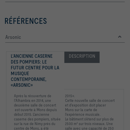
RÉFÉRENCES
Arsonic
L’ANCIENNE CASERNE 
DESCRIPTION
DES POMPIERS: LE 
FUTUR CENTRE POUR LA 
MUSIQUE 
CONTEMPORAINE, 
«ARSONIC» 
Après la réouverture de
2015».
l’Alhambra en 2014, une
Cette nouvelle salle de concert
deuxième salle de concert
et d'exposition doit placer
est ouverte à Mons depuis
Mons sur la carte de
début 2015. L’ancienne
l'expérience musicale.
caserne des pompiers,
située
Le bâtiment s’étend sur plus de
sur la rue de Nimy
près du
2500 m² sur trois niveaux. Une
centre de Mons,
a été
salle avec une capacité de 250