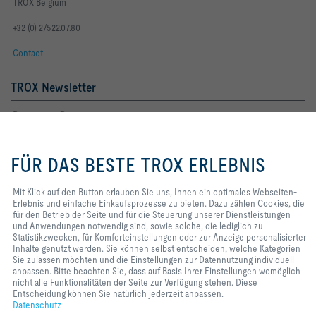
TROX Belgium
+32 (0) 2/522.07.80
Contact
TROX Newsletter
Frau
Herr
Mit Klick auf den Button erlauben
Sie uns, Ihnen ein optimales
FÜR DAS BESTE TROX ERLEBNIS
Webseiten-Erlebnis und einfache
Einkaufsprozesse zu bieten. Dazu
zählen Cookies, die für den Betrieb
Mit Klick auf den Button erlauben Sie uns, Ihnen ein optimales Webseiten-
der Seite und für die Steuerung
Erlebnis und einfache Einkaufsprozesse zu bieten. Dazu zählen Cookies, die
unserer Dienstleistungen und
für den Betrieb der Seite und für die Steuerung unserer Dienstleistungen
Anwendungen notwendig sind,
und Anwendungen notwendig sind, sowie solche, die lediglich zu
sowie solche, die lediglich zu
Statistikzwecken, für Komforteinstellungen oder zur Anzeige personalisierter
Newsletter footer form legal terms
Jetzt abonnieren
Statistikzwecken, für
Inhalte genutzt werden. Sie können selbst entscheiden, welche Kategorien
Komforteinstellungen oder zur
Sie zulassen möchten und die Einstellungen zur Datennutzung individuell
Anzeige personalisierter Inhalte
anpassen. Bitte beachten Sie, dass auf Basis Ihrer Einstellungen womöglich
genutzt werden. Sie können selbst
nicht alle Funktionalitäten der Seite zur Verfügung stehen. Diese
Home
Kontakt
Impressum
AGB
Datenschutz
Disclaimer
entscheiden, welche Kategorien
Entscheidung können Sie natürlich jederzeit anpassen.
2026 © TROX Austria GmbH
Sie zulassen möchten und die
Datenschutz
Einstellungen zur Datennutzung