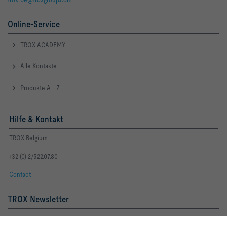
Online-Service
TROX ACADEMY
Alle Kontakte
Produkte A - Z
Hilfe & Kontakt
TROX Belgium
+32 (0) 2/522.07.80
Contact
TROX Newsletter
Frau
Herr