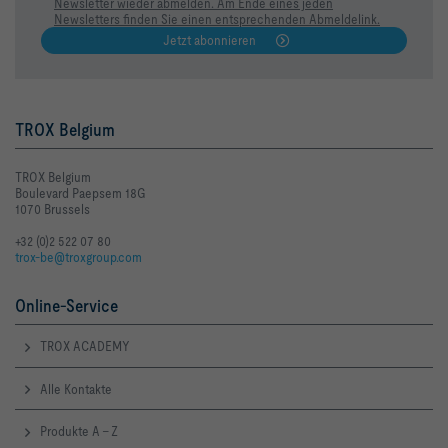
Newsletter wieder abmelden. Am Ende eines jeden
Newsletters finden Sie einen entsprechenden Abmeldelink.
Jetzt abonnieren
TROX Belgium
TROX Belgium
Boulevard Paepsem 18G
1070 Brussels
+32 (0)2 522 07 80
trox-be@troxgroup.com
Online-Service
TROX ACADEMY
Alle Kontakte
Produkte A - Z