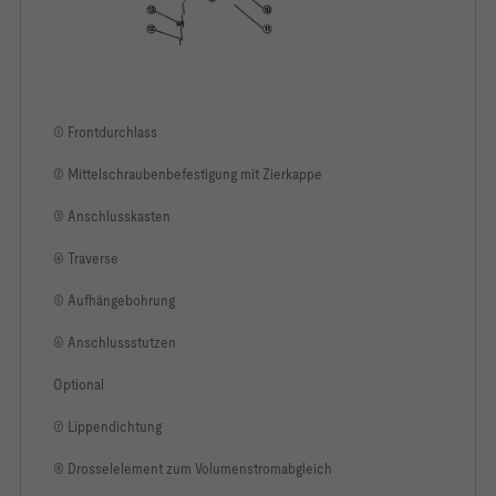
Bauform:							
Anlage:							
Anschluss:							
① Frontdurchlass
Drosselelement zum Volumenstromabgleich:	Mit 
② Mittelschraubenbefestigung mit Zierkappe
Zubehör:							
③ Anschlusskasten
Nenngröße:							
④ Traverse
Oberfläche Sichtseiten:				
Standardoberfläche pulverbeschichtet nach RAL 9010 (GE 50%)
⑤ Aufhängebohrung
⑥ Anschlussstutzen
Optional
⑦ Lippendichtung
⑧ Drosselelement zum Volumenstromabgleich