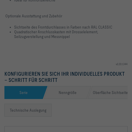
Ideal für Komfortbereiche
Optionale Ausstattung und Zubehör
Sichtseite des Frontdurchlasses in Farben nach RAL CLASSIC
Quadratischer Anschlusskasten mit Drosselelement,
Seilzugverstellung und
Messnippel
v2.23.1.344
KONFIGURIEREN SIE SICH IHR INDIVIDUELLES PRODUKT
– SCHRITT FÜR SCHRITT
Serie
Nenngröße
Oberfläche Sichtseiten
Technische Auslegung