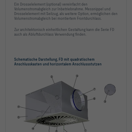
Ein Drosselelement (optional) vereinfacht den
Volumenstromabgleich zur Inbetriebnahme. Messnippel und
-   Q; R: Anschlusskasten aus verzinktem Stahlblech 
Drosselelement mit Seilzug, als weitere Option, ermöglichen den
inklusive Traverse aus verzinktem Stahlblech zur Aufnahme 
Volumenstromabgleich bei montiertem Frontdurchlass.
-   Anschlusskästen mit vertikalem Anschluss und 
Zur architektonisch einheitlichen Gestaltung kann die Serie FD
auch als Abluftdurchlass Verwendung finden.
-   bei Zuluft stets mit verzinktem Lochblech zur 
-   Runde Anschlusskästen mit horizontalem 
Anschlussstutzen: als Zuluftkasten mit einem 
Schematische Darstellung, FD mit quadratischem
Anschlusskasten und horizontalem Anschlussstutzen
-   Quadratische Anschlusskästen und Anschlusskästen mit 
vertikalem Anschlussstutzen: Anschlussstutzen aus 
-   Runde Anschlusskästen mit horizontalem 
Anschlussstutzen: Anschlussstutzen aus schwarzem ABS, nach 
-   P1: pulverbeschichtet, Farbton nach RAL Classic