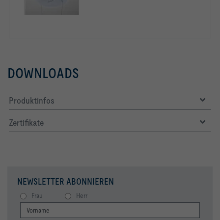
63Hz [dB]     36                    38                    
125Hz [dB]    39                    41                    
250Hz [dB]    38                    40                    
500Hz [dB]    36                    36                    
DOWNLOADS
1kHz [dB]     26                    30                    
2kHz [dB]     < 15                  19                    
Produktinfos
4kHz [dB]     < 15                  < 15                  
Zertifikate
8kHz [dB]     < 15                  < 15                  < 
LWNC [dB]     31                    31                    
LWNR [dB]     32                    32                    
31
NEWSLETTER ABONNIEREN
Frau
Herr