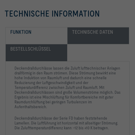
Mittelschraubenbefestigung des Frontdurchlasses an der 
TECHNISCHE INFORMATION
Anschlussstutzen, passend für Luftleitungen nach EN 1506 
Schallleistungspegel des Strömungsgeräusches gemessen nach 
FUNKTION
TECHNISCHE DATEN
EN ISO 5135.
BESTELLSCHLÜSSEL
-   Hohe Induktion zum schnellen Abbau 
Deckendralldurchlässe lassen die Zuluft lufttechnischer Anlagen
-   Für Deckensysteme aller Art und mit Randverbreiterung 
drallförmig in den Raum strömen. Diese Strömung bewirkt eine
hohe Induktion von Raumluft und dadurch eine schnelle
Reduzierung der Luftgeschwindigkeit und der
-   Kleinere Dralldurchlässe passend für 600er oder 625er 
Temperaturdifferenz zwischen Zuluft und Raumluft. Mit
Deckendralldurchlässen sind große Volumenströme möglich. Das
Ergebnis ist eine Mischlüftung für Komfortbereiche mit guter
Raumdurchlüftung bei geringen Turbulenzen im
-   Sehr hoher Luftwechsel durch Reihenanordnung  
mit minimalem Mittenabstand von 0,9 m möglich
Aufenthaltsbereich.
Deckendralldurchlässe der Serie FD haben feststehende
Lamellen. Die Luftführung ist horizontal mit allseitiger Strömung.
Die Zulufttemperaturdifferenz kann –12 bis +10 K betragen.