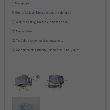
⑨ Messnippel
⑩ Grüner Seilzug, Drosselelement schließen
⑪ Weißer Seilzug, Drosselelement öffnen
⑫ Messschlauch
⑬ Textfahne Anschlusskastenvariante
⑭ Lochblech als Luftverteilelement (nur bei Zuluft)
Kühlleistung Φc                           -1.020   W
              Klappenstellung AUF   Klappenstellung 45°   
Δpt [Pa]      22                    32                    
LWA [dB(A)]   36                    37                    