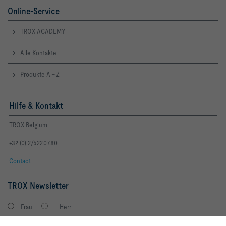
Online-Service
TROX ACADEMY
Alle Kontakte
Produkte A - Z
Hilfe & Kontakt
TROX Belgium
+32 (0) 2/522.07.80
Contact
TROX Newsletter
Frau
Herr