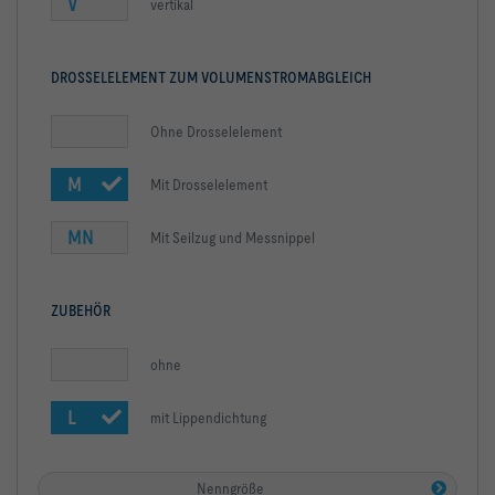
V
vertikal
DROSSELELEMENT ZUM VOLUMENSTROMABGLEICH
Ohne Drosselelement
M
Mit Drosselelement
MN
Mit Seilzug und Messnippel
ZUBEHÖR
ohne
L
mit Lippendichtung
Nenngröße