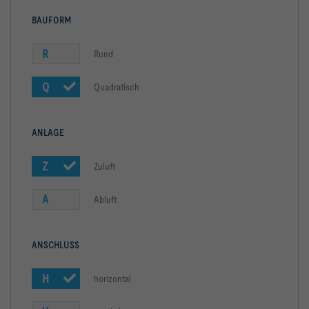
BAUFORM
R
Rund
Q
Quadratisch
ANLAGE
Z
Zuluft
A
Abluft
ANSCHLUSS
H
horizontal