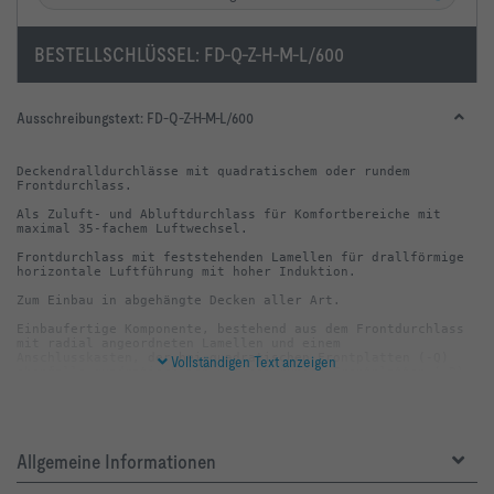
BESTELLSCHLÜSSEL:
FD-Q-Z-H-M-L/600
Ausschreibungstext:
FD-Q-Z-H-M-L/600
Deckendralldurchlässe mit quadratischem oder rundem 
Als Zuluft- und Abluftdurchlass für Komfortbereiche mit 
Frontdurchlass mit feststehenden Lamellen für drallförmige 
Einbaufertige Komponente, bestehend aus dem Frontdurchlass 
mit radial angeordneten Lamellen und einem 
Anschlusskasten, der bei quadratischen Frontplatten (-Q) 
Vollständigen Text anzeigen
ebenfalls quadratisch ist und bei runden Frontplatten (-R) 
Der Anschlusskasten verfügt bei Zuluft über ein 
Immer Bestandteil des Anschlusskasten ist ein horizontal 
Allgemeine Informationen
oder vertikal angeordneter Anschlussstutzen, Traverse und 