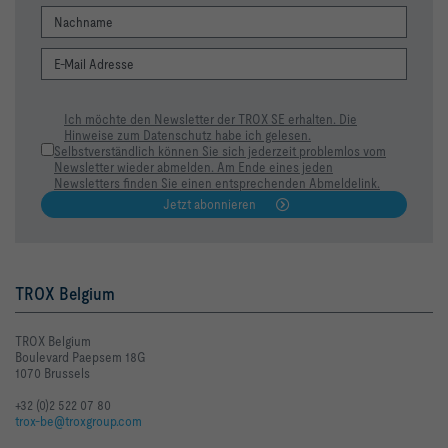
Ich möchte den Newsletter der TROX SE erhalten. Die
Hinweise zum Datenschutz habe ich gelesen.
Selbstverständlich können Sie sich jederzeit problemlos vom
Newsletter wieder abmelden. Am Ende eines jeden
Newsletters finden Sie einen entsprechenden Abmeldelink.
Jetzt abonnieren
TROX Belgium
TROX Belgium
Boulevard Paepsem 18G
1070 Brussels
+32 (0)2 522 07 80
trox-be@troxgroup.com