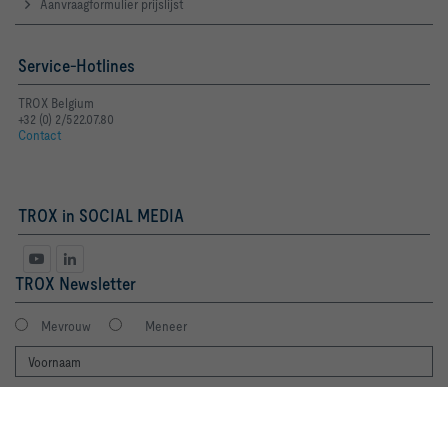
Aanvraagformulier prijslijst
Service-Hotlines
TROX Belgium
+32 (0) 2/522.07.80
Contact
TROX in SOCIAL MEDIA
TROX Newsletter
Mevrouw
Meneer
Door op de knop te klikken stelt u