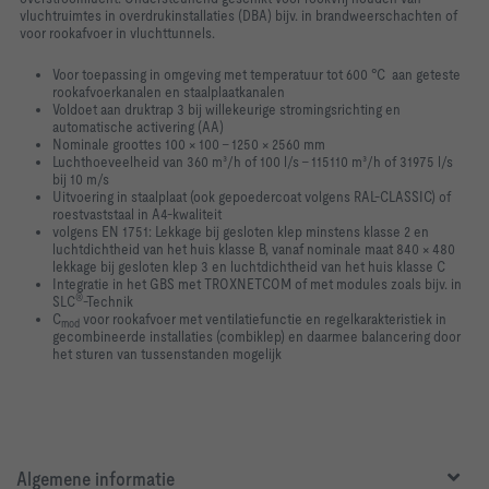
vluchtruimtes in overdrukinstallaties (DBA) bijv. in brandweerschachten of
voor rookafvoer in vluchttunnels.
Voor toepassing in omgeving met temperatuur tot 600 °C aan geteste
rookafvoerkanalen en staalplaatkanalen
Voldoet aan druktrap 3 bij willekeurige stromingsrichting en
automatische activering (AA)
Nominale groottes 100 × 100 – 1250 × 2560 mm
Luchthoeveelheid van 360 m³/h of 100 l/s – 115110 m³/h of 31975 l/s
bij 10 m/s
Uitvoering in staalplaat (ook gepoedercoat volgens RAL-CLASSIC) of
roestvaststaal in A4-kwaliteit
volgens EN 1751: Lekkage bij gesloten klep minstens klasse 2 en
luchtdichtheid van het huis klasse B, vanaf nominale maat 840 × 480
lekkage bij gesloten klep 3 en luchtdichtheid van het huis klasse C
Integratie in het GBS met TROXNETCOM of met modules zoals bijv. in
®
SLC
-Technik
C
voor rookafvoer met ventilatiefunctie en regelkarakteristiek in
mod
gecombineerde installaties (combiklep) en daarmee balancering door
het sturen van tussenstanden mogelijk
Algemene informatie