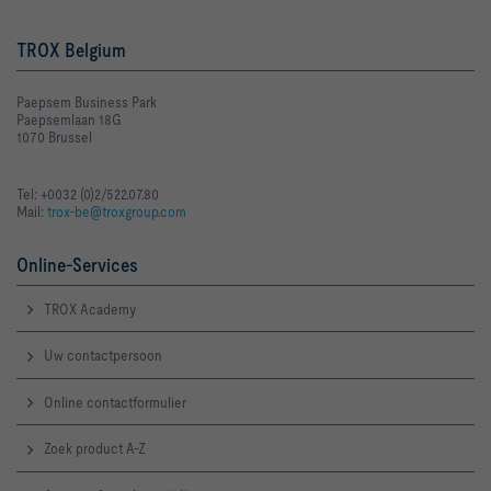
TROX Belgium
Paepsem Business Park
Paepsemlaan 18G
1070 Brussel
Tel: +0032 (0)2/522.07.80
Mail:
trox-be@troxgroup.com
Online-Services
TROX Academy
Uw contactpersoon
Online contactformulier
Zoek product A-Z