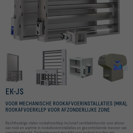
CE-gecertificeerd volgens
EN12101-3
EK-JZ rookafvoerklep
temperatuurcategorie F400
EK-JS
VOOR MECHANISCHE ROOKAFVOERINSTALLATIES (MRA),
ROOKAFVOERKLEP VOOR AFZONDERLIJKE ZONE
Rechthoekige stalen rookafvoerklep inclusief ventilatiefunctie voor afvoer
van rook en warmte in rookafvoerinstallaties en gecontroleerde toevoer van
overstroomlucht. Ondersteunend geschikt voor rookvrij houden van