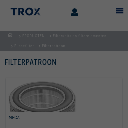
PRODUCTEN
Filterunits en filterelementen
Homepage
Plisséfilter
Filterpatroon
FILTERPATROON
MFCA
Lees meer