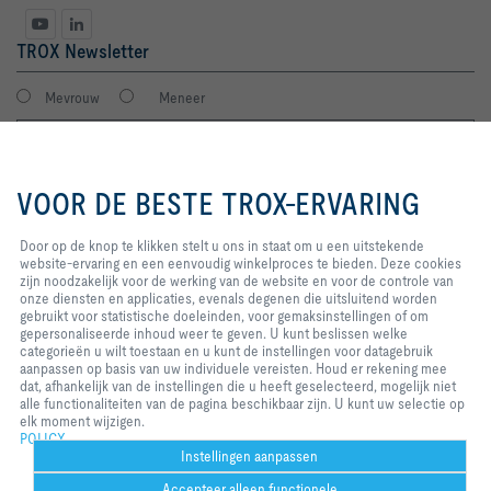
TROX Newsletter
Mevrouw
Meneer
Door op de knop te klikken stelt u
ons in staat om u een uitstekende
VOOR DE BESTE TROX-ERVARING
website-ervaring en een
eenvoudig winkelproces te
bieden. Deze cookies zijn
Door op de knop te klikken stelt u ons in staat om u een uitstekende
noodzakelijk voor de werking van
website-ervaring en een eenvoudig winkelproces te bieden. Deze cookies
de website en voor de controle
zijn noodzakelijk voor de werking van de website en voor de controle van
van onze diensten en applicaties,
onze diensten en applicaties, evenals degenen die uitsluitend worden
Ik stem in met verwerking van mijn gegevens volgens de TROX privacy
evenals degenen die uitsluitend
gebruikt voor statistische doeleinden, voor gemaksinstellingen of om
regels.
worden gebruikt voor statistische
gepersonaliseerde inhoud weer te geven. U kunt beslissen welke
aanmelden
doeleinden, voor
categorieën u wilt toestaan en u kunt de instellingen voor datagebruik
gemaksinstellingen of om
aanpassen op basis van uw individuele vereisten. Houd er rekening mee
gepersonaliseerde inhoud weer te
dat, afhankelijk van de instellingen die u heeft geselecteerd, mogelijk niet
geven. U kunt beslissen welke
alle functionaliteiten van de pagina beschikbaar zijn. U kunt uw selectie op
Home
Contacten
Imprint
Leverings- en betalingsvoorwaarden
categorieën u wilt toestaan en u
elk moment wijzigen.
kunt de instellingen voor
POLICY
Privacy
Disclaimer
2026 © S.A. TROX Belgium/TROX Belgium N.V.
datagebruik aanpassen op basis
Instellingen aanpassen
van uw individuele vereisten.
Accepteer alleen functionele
Houd er rekening mee dat,