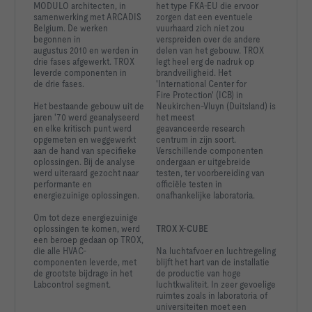
MODULO architecten, in
het type FKA-EU die ervoor
samenwerking met ARCADIS
zorgen dat een eventuele
Belgium. De werken
vuurhaard zich niet zou
begonnen in
verspreiden over de andere
augustus 2010 en werden in
delen van het gebouw. TROX
drie fases afgewerkt. TROX
legt heel erg de nadruk op
leverde componenten in
brandveiligheid. Het
de drie fases.
'International Center for
Fire Protection' (ICB) in
Het bestaande gebouw uit de
Neukirchen-Vluyn (Duitsland) is
jaren '70 werd geanalyseerd
het meest
en elke kritisch punt werd
geavanceerde research
opgemeten en weggewerkt
centrum in zijn soort.
aan de hand van specifieke
Verschillende componenten
oplossingen. Bij de analyse
ondergaan er uitgebreide
werd uiteraard gezocht naar
testen, ter voorbereiding van
performante en
officiële testen in
energiezuinige oplossingen.
onafhankelijke laboratoria.
Om tot deze energiezuinige
oplossingen te komen, werd
TROX X-CUBE
een beroep gedaan op TROX,
die alle HVAC-
Na luchtafvoer en luchtregeling
componenten leverde, met
blijft het hart van de installatie
de grootste bijdrage in het
de productie van hoge
Labcontrol segment.
luchtkwaliteit. In zeer gevoelige
ruimtes zoals in laboratoria of
universiteiten moet een