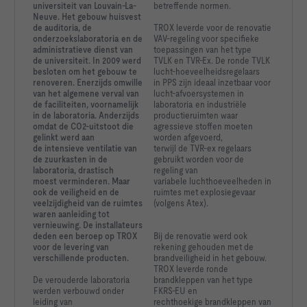
universiteit van Louvain-La-
betreffende normen.
Neuve. Het gebouw huisvest
de auditoria, de
TROX leverde voor de renovatie
onderzoekslaboratoria en de
VAV-regeling voor specifieke
administratieve dienst van
toepassingen van het type
de universiteit. In 2009 werd
TVLK en TVR-Ex. De ronde TVLK
besloten om het gebouw te
lucht-hoeveelheidsregelaars
renoveren. Enerzijds omwille
in PPS zijn ideaal inzetbaar voor
1kHz_25 [dB]     43                  26                 < 
van het algemene verval van
lucht-afvoersystemen in
de faciliteiten, voornamelijk
laboratoria en industriële
2kHz_25 [dB]     44                  24                 < 
in de laboratoria. Anderzijds
productieruimten waar
omdat de CO2-uitstoot die
agressieve stoffen moeten
gelinkt werd aan
worden afgevoerd,
4kHz_25 [dB]     44                  17                 < 
de intensieve ventilatie van
terwijl de TVR-ex regelaars
de zuurkasten in de
gebruikt worden voor de
8kHz_25 [dB]     36                  < 15               < 
laboratoria, drastisch
regeling van
moest verminderen. Maar
variabele luchthoeveelheden in
ook de veiligheid en de
ruimtes met explosiegevaar
LWNC_25 [dB]     46                  25                 < 
veelzijdigheid van de ruimtes
(volgens Atex).
waren aanleiding tot
LWNR_25 [dB]    
vernieuwing. De installateurs
deden een beroep op TROX
Bij de renovatie werd ook
voor de levering van
rekening gehouden met de
verschillende producten.
brandveiligheid in het gebouw.
TROX leverde ronde
De verouderde laboratoria
brandkleppen van het type
werden verbouwd onder
FKRS-EU en
leiding van
rechthoekige brandkleppen van