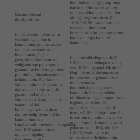
luchtbehandelingsgroep, meer
dan in eender welke andere
ruimte, voldoen aan bijzonder
Gezond klimaat in
strenge hygiëne-eisen. De
de laboratoria
TROX X-CUBE garandeert dan
ook dat studenten en
bezoekers in het gebouw verse
De eisen voor het ontwerp
lucht van hoge kwaliteit
van luchtsystemen in
inademen.
laboratoriumgebouwen
zijn
complex en veeleisend.
Bescherming tegen
In de ontwikkeling van de X-
gevaarlijke
stoffen om de
CUBE is de jarenlange ervaring
veiligheid
van personeel te
van TROX toegepast. Elk detail
garanderen
heeft de grootste
klopt. De ontwikkelaars ervan
prioriteit
bij klimaatsystemen
hebben verder gedacht dan
in laboratoria.
Vaak komen
de eenvoudige
tijdens onderzoek
gassen vrij
luchtbehangdelingskast en
die schadelijk
zijn voor de
hadden de totale ventilatie
gezondheid
of stank
en klimatisering voor ogen. Vele
veroorzaken.
Daarom is het
hygiëne gerelateerde
essentieel
dat
oplossingen zijn standaard
het klimaatsysteem
deze
in de X-CUBE luchtgroepen. Dat
stoffen veilig afvoert
uit het
is een van de redenen waarom
laboratorium.
De
er in dit project specifiek werd
Easylab luchthoeveelheidsregelaars
gekozen voor TROX, die 11 X-
van TROX garanderen een
CUBES leverde voor de
optimale regeling
renovatie van de laboratoria.
van afvoerlucht
en