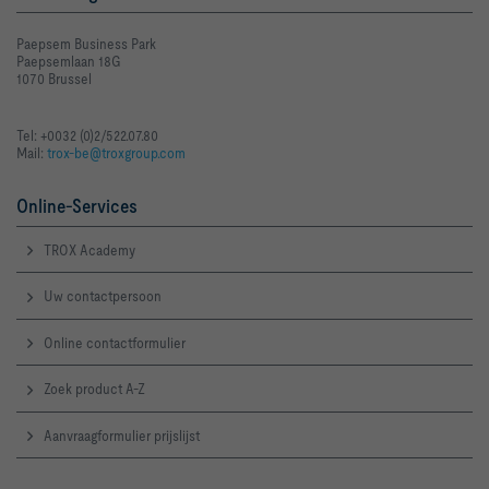
Paepsem Business Park
Paepsemlaan 18G
1070 Brussel
Tel: +0032 (0)2/522.07.80
Mail:
trox-be@troxgroup.com
Online-Services
TROX Academy
Uw contactpersoon
Online contactformulier
Zoek product A-Z
Aanvraagformulier prijslijst