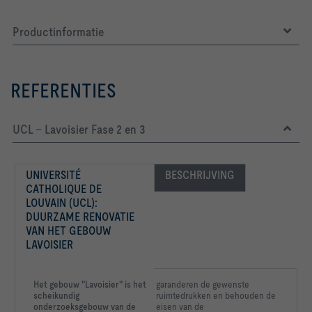
-   Valve casing and valve disc powder-coated RAL 9010, 
pure white
Productinformatie
REFERENTIES
Grootte:			125
UCL – Lavoisier Fase 2 en 3
UNIVERSITÉ 
BESCHRIJVING
CATHOLIQUE DE 
LOUVAIN (UCL): 
Gap width maximum smax      5   mm
DUURZAME RENOVATIE 
VAN HET GEBOUW

LAVOISIER

                 Gap width minimum   Gap width middle   Gap 
Het gebouw "Lavoisier" is het
garanderen de gewenste
scheikundig
ruimtedrukken en behouden de
onderzoeksgebouw van de
eisen van de