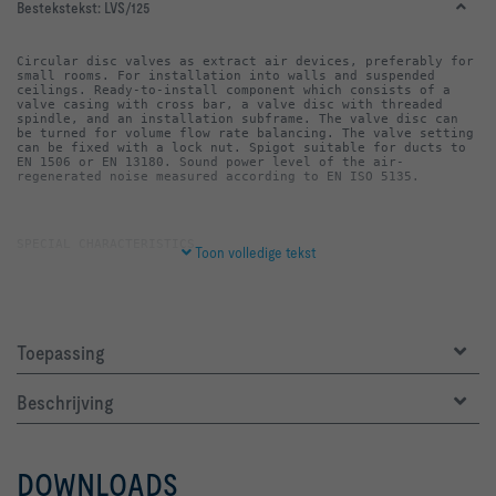
Bestekstekst:
LVS/125
Circular disc valves as extract air devices, preferably for 
small rooms. For installation into walls and suspended 
ceilings. Ready-to-install component which consists of a 
valve casing with cross bar, a valve disc with threaded 
spindle, and an installation subframe. The valve disc can 
be turned for volume flow rate balancing. The valve setting 
can be fixed with a lock nut. Spigot suitable for ducts to 
EN 1506 or EN 13180. Sound power level of the air-
regenerated noise measured according to EN ISO 5135.
Toon volledige tekst
-   Continuous volume flow rate balancing by turning the 
-   Easy to install
Toepassing
Beschrijving
-   Valve casing and valve disc made of galvanised sheet 
-   Installation subframe, cross bar, threaded spindle and 
DOWNLOADS