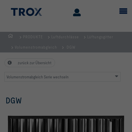
PRODUKTE
Luftdurchlässe
Lüftungsgitter
STARTSEITE
Volumenstromabgleich
DGW
zurück zur Übersicht
Volumenstromabgleich Serie wechseln
DGW