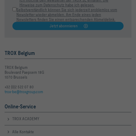
Ich möchte den Newsletter der TROX SE erhalten. Die
Hinweise zum Datenschutz habe ich gelesen.
Selbstverständlich können Sie sich jederzeit problemlos vom
Newsletter wieder abmelden. Am Ende eines jeden
Newsletters finden Sie einen entsprechenden Abmeldelink.
Jetzt abonnieren
TROX Belgium
TROX Belgium
Boulevard Paepsem 18G
1070 Brussels
+32 (0)2 522 07 80
trox-be@troxgroup.com
Online-Service
TROX ACADEMY
Alle Kontakte