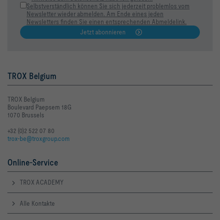
Selbstverständlich können Sie sich jederzeit problemlos vom
Newsletter wieder abmelden. Am Ende eines jeden
Newsletters finden Sie einen entsprechenden Abmeldelink.
Jetzt abonnieren
TROX Belgium
TROX Belgium
Boulevard Paepsem 18G
1070 Brussels
+32 (0)2 522 07 80
trox-be@troxgroup.com
Online-Service
TROX ACADEMY
Alle Kontakte