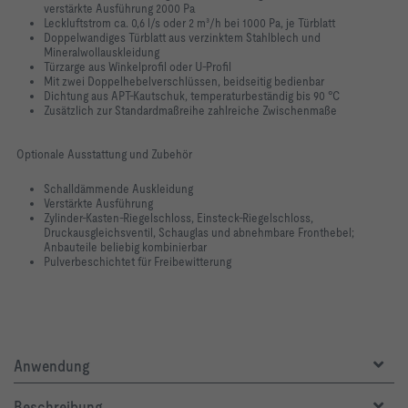
verstärkte Ausführung 2000 Pa
Leckluftstrom ca. 0,6 l/s oder 2 m³/h bei 1000 Pa, je Türblatt
Doppelwandiges Türblatt aus verzinktem Stahlblech und
Mineralwollauskleidung
Türzarge aus Winkelprofil oder U-Profil
Mit zwei Doppelhebelverschlüssen, beidseitig bedienbar
Dichtung aus APT-Kautschuk, temperaturbeständig bis 90 °C
Zusätzlich zur Standardmaßreihe zahlreiche Zwischenmaße
Optionale Ausstattung und Zubehör
Schalldämmende Auskleidung
Verstärkte Ausführung
Zylinder-Kasten-Riegelschloss, Einsteck-Riegelschloss,
Druckausgleichsventil, Schauglas und abnehmbare Fronthebel;
Anbauteile beliebig kombinierbar
Pulverbeschichtet für Freibewitterung
Anwendung
Beschreibung