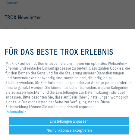
Contact
TROX Newsletter
Frau
Herr
Mit Klick auf den Button erlauben
Sie uns, Ihnen ein optimales
FÜR DAS BESTE TROX ERLEBNIS
Webseiten-Erlebnis und einfache
Einkaufsprozesse zu bieten. Dazu
zählen Cookies, die für den Betrieb
Mit Klick auf den Button erlauben Sie uns, Ihnen ein optimales Webseiten-
der Seite und für die Steuerung
Erlebnis und einfache Einkaufsprozesse zu bieten. Dazu zählen Cookies, die
unserer Dienstleistungen und
für den Betrieb der Seite und für die Steuerung unserer Dienstleistungen
Anwendungen notwendig sind,
und Anwendungen notwendig sind, sowie solche, die lediglich zu
Newsletter footer form legal terms
Jetzt abonnieren
sowie solche, die lediglich zu
Statistikzwecken, für Komforteinstellungen oder zur Anzeige personalisierter
Statistikzwecken, für
Inhalte genutzt werden. Sie können selbst entscheiden, welche Kategorien
Komforteinstellungen oder zur
Sie zulassen möchten und die Einstellungen zur Datennutzung individuell
Anzeige personalisierter Inhalte
anpassen. Bitte beachten Sie, dass auf Basis Ihrer Einstellungen womöglich
Home
Kontakt
Impressum
AGB
Datenschutz
Disclaimer
genutzt werden. Sie können selbst
nicht alle Funktionalitäten der Seite zur Verfügung stehen. Diese
entscheiden, welche Kategorien
Entscheidung können Sie natürlich jederzeit anpassen.
2026 © TROX Austria GmbH
Sie zulassen möchten und die
Datenschutz
Einstellungen zur Datennutzung
individuell anpassen. Bitte
Einstellungen anpassen
beachten Sie, dass auf Basis Ihrer
Nur funktionale akzeptieren
Einstellungen womöglich nicht alle