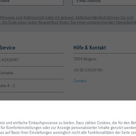
 Hinweise zum Datenschutz habe ich gelesen. Selbstverständlich können Sie sich
. Am Ende eines jeden Newsletters finden Sie einen entsprechenden Abmeldelink
Service
Hilfe & Kontakt
TROX Belgium
X ACADEMY
+32 (0) 2/522.07.80
Kontakte
Contact
kte A - Z
Mit Klick auf den Button erlauben Sie uns, Ihnen ein optimales Webseiten-Er
Einkaufsprozesse zu bieten. Dazu zählen Cookies, die für den Betrieb der Se
bnis und einfache Einkaufsprozesse zu bieten. Dazu zählen Cookies, die für den Be
unserer Dienstleistungen und Anwendungen notwendig sind, sowie solche, di
 für Komforteinstellungen oder zur Anzeige personalisierter Inhalte genutzt werd
Statistikzwecken, für Komforteinstellungen oder zur Anzeige personalisierter
ss auf Basis Ihrer Einstellungen womöglich nicht alle Funktionalitäten der Seite z
können selbst entscheiden, welche Kategorien Sie zulassen möchten und di