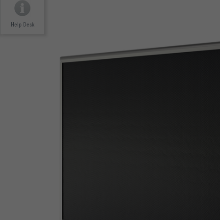
Help Desk
Konform nach VDI 6022