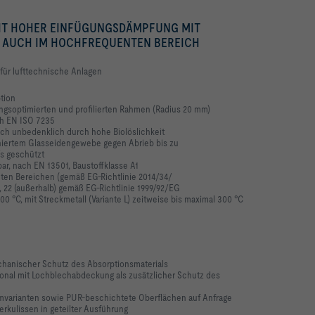
IT HOHER EINFÜGUNGSDÄMPFUNG MIT
 AUCH IM HOCHFREQUENTEN BEREICH
 für lufttechnische Anlagen
tion
gsoptimierten und profilierten Rahmen (Radius 20 mm)
h EN ISO 7235
ich unbedenklich durch hohe Biolöslichkeit
hiertem Glasseidengewebe gegen Abrieb bis zu
s geschützt
ar, nach EN 13501, Baustoffklasse A1
eten Bereichen (gemäß EG-Richtlinie 2014/34/
1, 22 (außerhalb) gemäß EG-Richtlinie 1999/92/EG
0 °C, mit Streckmetall (Variante L) zeitweise bis maximal 300 °C
echanischer Schutz des Absorptionsmaterials
ptional mit Lochblechabdeckung als zusätzlicher Schutz des
umvarianten sowie PUR-beschichtete Oberflächen auf Anfrage
rkulissen in geteilter Ausführung