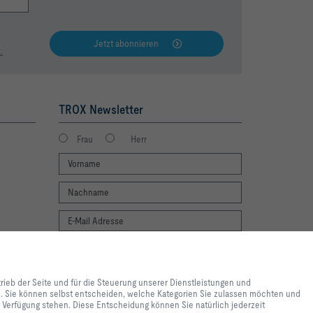
Jetzt abonnieren
.
TROX Newsletter
Frau
Herr
Newsletter footer form legal terms
lebnis und einfache
Jetzt abonnieren
ite und für die Steuerung
trieb der Seite und für die Steuerung unserer Dienstleistungen und
e lediglich zu
en. Sie können selbst entscheiden, welche Kategorien Sie zulassen möchten und
 Inhalte genutzt werden. Sie
ur Verfügung stehen. Diese Entscheidung können Sie natürlich jederzeit
e Einstellungen zur