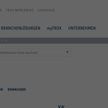
E
TROX WORLDWIDE
LANGUAGE
BRANCHENLÖSUNGEN
myTROX
UNTERNEHMEN
XK
pferkulissen Serie wechseln
ON
DOWNLOADS
XK