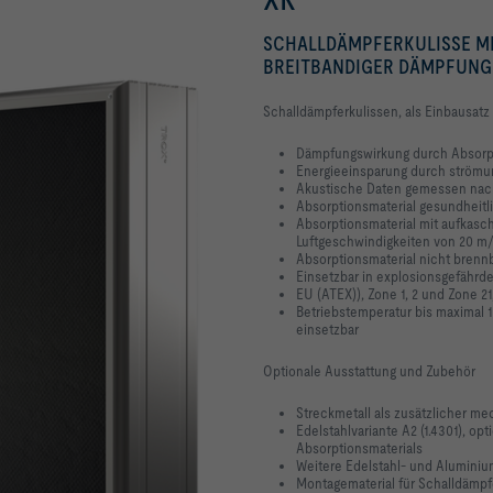
SCHALLDÄMPFERKULISSE M
BREITBANDIGER DÄMPFUNG
Schalldämpferkulissen, als Einbausatz
Dämpfungswirkung durch Absorp
Energieeinsparung durch strömun
Akustische Daten gemessen nac
Absorptionsmaterial gesundheitl
Absorptionsmaterial mit aufkasc
Luftgeschwindigkeiten von 20 m/
Absorptionsmaterial nicht brennb
Einsetzbar in explosionsgefährd
EU (ATEX)), Zone 1, 2 und Zone 2
Betriebstemperatur bis maximal 10
einsetzbar
Optionale Ausstattung und Zubehör
Streckmetall als zusätzlicher m
Edelstahlvariante A2 (1.4301), o
Absorptionsmaterials
Weitere Edelstahl- und Alumini
Montagematerial für Schalldämpfe