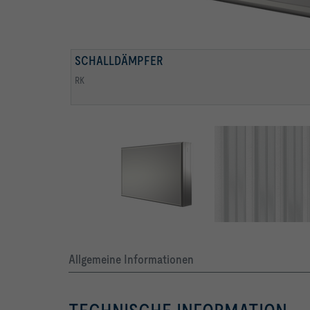
SCHALLDÄMPFER
STRÖMUNGSOPTIMIERTER KULISSENRAHMEN
RK
Strömungsoptimierter Kulissenrahmen
Allgemeine Informationen