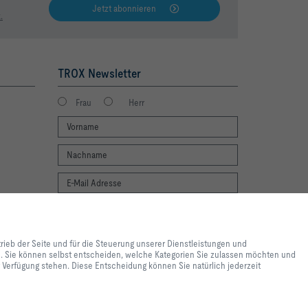
Jetzt abonnieren
.
TROX Newsletter
Frau
Herr
Newsletter footer form legal terms
lebnis und einfache
Jetzt abonnieren
ite und für die Steuerung
trieb der Seite und für die Steuerung unserer Dienstleistungen und
e lediglich zu
en. Sie können selbst entscheiden, welche Kategorien Sie zulassen möchten und
 Inhalte genutzt werden. Sie
ur Verfügung stehen. Diese Entscheidung können Sie natürlich jederzeit
e Einstellungen zur
 Einstellungen womöglich nicht
nen Sie natürlich jederzeit