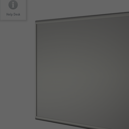
Help Desk
Konform nach VDI 6022