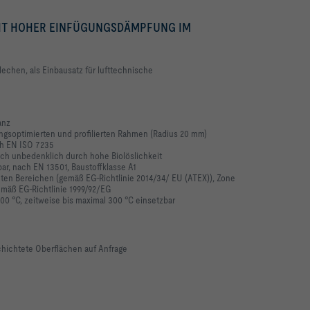
IT HOHER EINFÜGUNGSDÄMPFUNG IM
echen, als Einbausatz für lufttechnische
anz
gsoptimierten und profilierten Rahmen (Radius 20 mm)
h EN ISO 7235
ich unbedenklich durch hohe Biolöslichkeit
ar, nach EN 13501, Baustoffklasse A1
eten Bereichen (gemäß EG-Richtlinie 2014/34/ EU (ATEX)), Zone
gemäß EG-Richtlinie 1999/92/EG
00 °C, zeitweise bis maximal 300 °C einsetzbar
hichtete Oberflächen auf Anfrage