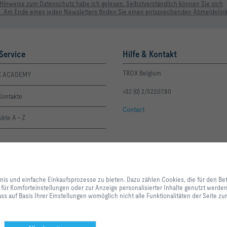
 Hinweise zum Datenschutz habe ich gelesen. Selbstverständlich können Sie sich
. Am Ende eines jeden Newsletters finden Sie einen entsprechenden Abmeldelink
Service
Hilfe & Kontakt
TROX Belgium
X ACADEMY
+32 (0) 2/522.07.80
Kontakte
Contact
kte A - Z
Mit Klick auf den Button erlauben Sie uns, Ihnen ein optimales Webseiten-Er
Einkaufsprozesse zu bieten. Dazu zählen Cookies, die für den Betrieb der Se
bnis und einfache Einkaufsprozesse zu bieten. Dazu zählen Cookies, die für den Be
unserer Dienstleistungen und Anwendungen notwendig sind, sowie solche, di
 für Komforteinstellungen oder zur Anzeige personalisierter Inhalte genutzt werd
Statistikzwecken, für Komforteinstellungen oder zur Anzeige personalisierter
ss auf Basis Ihrer Einstellungen womöglich nicht alle Funktionalitäten der Seite z
können selbst entscheiden, welche Kategorien Sie zulassen möchten und di
Datennutzung individuell anpassen. Bitte beachten Sie, dass auf Basis Ihrer
alle Funktionalitäten der Seite zur Verfügung stehen. Diese Entscheidung kön
anpassen.