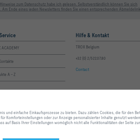
 Hinweise zum Datenschutz habe ich gelesen. Selbstverständlich können Sie sich
. Am Ende eines jeden Newsletters finden Sie einen entsprechenden Abmeldelink
Service
Hilfe & Kontakt
TROX Belgium
X ACADEMY
+32 (0) 2/522.07.80
Kontakte
Contact
kte A - Z
Mit Klick auf den Button erlauben Sie uns, Ihnen ein optimales Webseiten-Er
Einkaufsprozesse zu bieten. Dazu zählen Cookies, die für den Betrieb der Se
bnis und einfache Einkaufsprozesse zu bieten. Dazu zählen Cookies, die für den Be
unserer Dienstleistungen und Anwendungen notwendig sind, sowie solche, di
 für Komforteinstellungen oder zur Anzeige personalisierter Inhalte genutzt werd
Statistikzwecken, für Komforteinstellungen oder zur Anzeige personalisierter
ss auf Basis Ihrer Einstellungen womöglich nicht alle Funktionalitäten der Seite z
können selbst entscheiden, welche Kategorien Sie zulassen möchten und di
Datennutzung individuell anpassen. Bitte beachten Sie, dass auf Basis Ihrer
alle Funktionalitäten der Seite zur Verfügung stehen. Diese Entscheidung kön
anpassen.