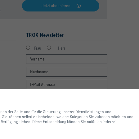
Jetzt abonnieren
.
TROX Newsletter
Frau
Herr
Newsletter footer form legal terms
lebnis und einfache
Jetzt abonnieren
ite und für die Steuerung
trieb der Seite und für die Steuerung unserer Dienstleistungen und
e lediglich zu
en. Sie können selbst entscheiden, welche Kategorien Sie zulassen möchten und
 Inhalte genutzt werden. Sie
ur Verfügung stehen. Diese Entscheidung können Sie natürlich jederzeit
e Einstellungen zur
 Einstellungen womöglich nicht
nen Sie natürlich jederzeit