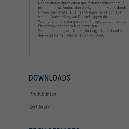
Nachjustieren durch einen qualifizierten Klimamonteur
erforderlich ist. Ändert sich der Systemdruck, z. B. durch
Öffnen oder Schließen eines Stranges, so verschieben
sich bei Verwendung von Drosselklappen die
Volumenströme in der gesamten Anlage; jedoch nicht bei
Einsatz von mechanisch selbsttätigen
Volumenstromreglern. Der Regler reagiert sofort und hält
D2			Zubehör: beidseitig Lipp
den eingestellten Volumenstrom konstant.
DOWNLOADS
Produktinfos
Zertifikate
Volumenstromgenauigkeit [±%] Δqv                 