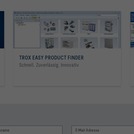
hnung des Schalldruckpegels des Strömungsgeräusches erfolgte unt
 der Korrekturwerte für eine Umlenkung, für die Verteilung im Lu
hnung des Schalldruckpegels des Abstrahlgeräusches erfolgte unte
e der Korrekturwerte für die Deckendämmung und die Raumdämpfung.
TROX EASY PRODUCT FINDER
Schnell. Zuverlässig. Innovativ