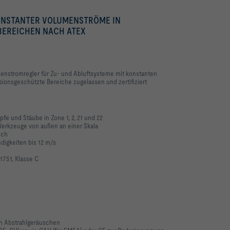
ONSTANTER VOLUMENSTRÖME IN
BEREICHEN NACH ATEX
enstromregler für Zu- und Abluftsysteme mit konstanten
ionsgeschützte Bereiche zugelassen und zertifiziert
fe und Stäube in Zone 1, 2, 21 und 22
erkzeuge von außen an einer Skala
ich
igkeiten bis 12 m/s
751, Klasse C
n Abstrahlgeräuschen