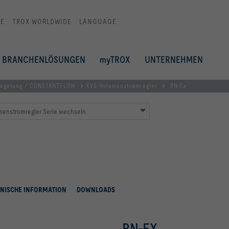
E
TROX WORLDWIDE
LANGUAGE
BRANCHENLÖSUNGEN
myTROX
UNTERNEHMEN
regelung / CONSTANTFLOW
KVS-Volumenstromregler
RN-Ex
menstromregler Serie wechseln
NISCHE INFORMATION
DOWNLOADS
RN-EX