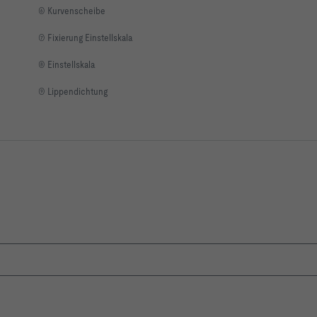
⑥ Kurvenscheibe
⑦ Fixierung Einstellskala
⑧ Einstellskala
endichtung
⑨ Lippendichtung
5   