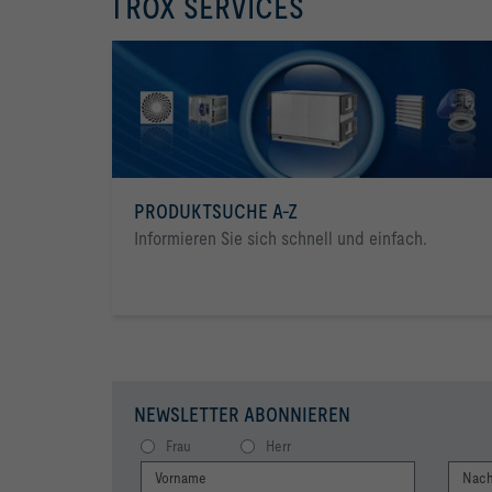
TROX SERVICES
Systemdämpfung Strömungsgeräusch ΔL1:    Die Berec
Systemdämpfung. Diese Systemdämpfung ist die Summe
Systemdämpfung Abstrahlgeräusch ΔL2:     Die Berec
Systemdämpfung. Diese Systemdämpfung ist die Summ
PRODUKTSUCHE A-Z
Informieren Sie sich schnell und einfach.
NEWSLETTER ABONNIEREN
Frau
Herr