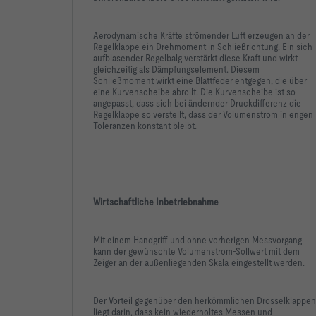
Aerodynamische Kräfte strömender Luft erzeugen an der
Regelklappe ein Drehmoment in Schließrichtung. Ein sich
aufblasender Regelbalg verstärkt diese Kraft und wirkt
-   Rohrstutzen mit Einlegesicke für Lippendichtu
gleichzeitig als Dämpfungselement. Diesem
Schließmoment wirkt eine Blattfeder entgegen, die über
eine Kurvenscheibe abrollt. Die Kurvenscheibe ist so
angepasst, dass sich bei ändernder Druckdifferenz die
Regelklappe so verstellt, dass der Volumenstrom in engen
Rohrstutzen mit Lippendichtung beidseitig
Toleranzen konstant bleibt.
Wirtschaftliche Inbetriebnahme
Mit einem Handgriff und ohne vorherigen Messvorgang
kann der gewünschte Volumenstrom-Sollwert mit dem
Zeiger an der außenliegenden Skala eingestellt werden.
-   Gehäuse-Leckluftstrom nach EN 1751: Klasse C
Der Vorteil gegenüber den herkömmlichen Drosselklappen
liegt darin, dass kein wiederholtes Messen und