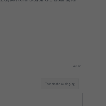
 DE, CH) sowie CAH (für EMEA) oder CF zur Reduzierung von
v2.23.1.344
Technische Auslegung