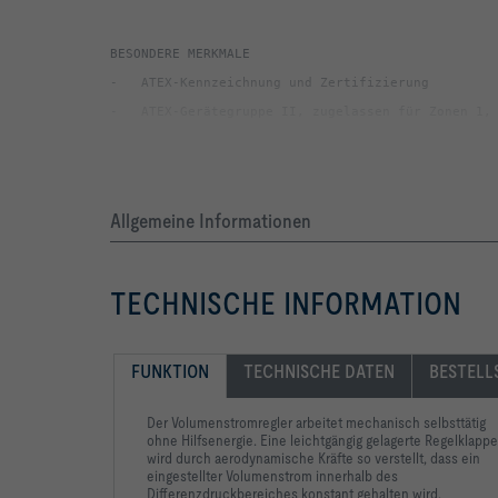
Allgemeine Informationen
-   Einwandfreie Funktion auch bei ungünstigen An
TECHNISCHE INFORMATION
FUNKTION
TECHNISCHE DATEN
BESTELL
Der Volumenstromregler arbeitet mechanisch selbsttätig
ohne Hilfsenergie. Eine leichtgängig gelagerte Regelklappe
wird durch aerodynamische Kräfte so verstellt, dass ein
eingestellter Volumenstrom innerhalb des
Differenzdruckbereiches konstant gehalten wird.
-   Blattfeder aus rostfreiem Stahl