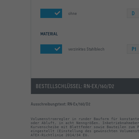
D
ohne
MATERIAL
P1
verzinktes Stahlblech
BESTELLSCHLÜSSEL:
RN-EX/160/D2
Ausschreibungstext:
RN-Ex/160/D2
Volumenstromregler in runder Bauform für konstante
oder Abluft, in acht Nenngrößen. Inbetriebnahmeber
Kurvenscheibe mit Blattfeder sowie Bauteilen zum P
eingestellt (Einstellung des gewünschten Volumenst
ATEX-Richtlinie 2014/34 EU.