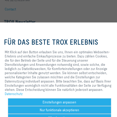
Contact
TROX Newsletter
Frau
Herr
Mit Klick auf den Button erlauben
Sie uns, Ihnen ein optimales
FÜR DAS BESTE TROX ERLEBNIS
Webseiten-Erlebnis und einfache
Einkaufsprozesse zu bieten. Dazu
zählen Cookies, die für den
Mit Klick auf den Button erlauben Sie uns, Ihnen ein optimales Webseiten-
Betrieb der Seite und für die
Erlebnis und einfache Einkaufsprozesse zu bieten. Dazu zählen Cookies,
Steuerung unserer
die für den Betrieb der Seite und für die Steuerung unserer
Dienstleistungen und
Dienstleistungen und Anwendungen notwendig sind, sowie solche, die
Anwendungen notwendig sind,
lediglich zu Statistikzwecken, für Komforteinstellungen oder zur Anzeige
sowie solche, die lediglich zu
personalisierter Inhalte genutzt werden. Sie können selbst entscheiden,
Statistikzwecken, für
welche Kategorien Sie zulassen möchten und die Einstellungen zur
Newsletter footer form legal terms
Jetzt abonnieren
Komforteinstellungen oder zur
Datennutzung individuell anpassen. Bitte beachten Sie, dass auf Basis Ihrer
Anzeige personalisierter Inhalte
Einstellungen womöglich nicht alle Funktionalitäten der Seite zur Verfügung
genutzt werden. Sie können selbst
stehen. Diese Entscheidung können Sie natürlich jederzeit anpassen.
entscheiden, welche Kategorien
Datenschutz
Home
Kontakt
Impressum
AGB
Datenschutz
Disclaimer
Sie zulassen möchten und die
2026 © TROX Austria GmbH
Einstellungen zur Datennutzung
Einstellungen anpassen
individuell anpassen. Bitte
Nur funktionale akzeptieren
beachten Sie, dass auf Basis Ihrer
Einstellungen womöglich nicht alle