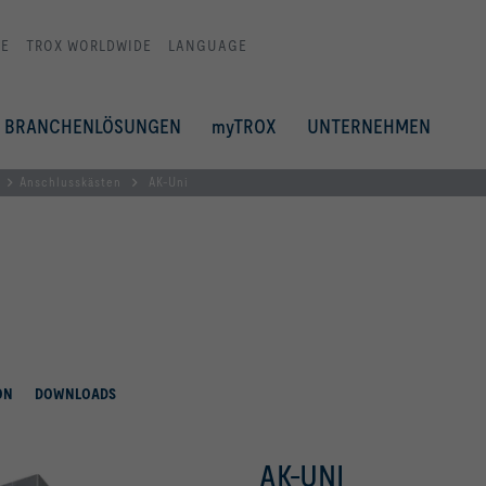
E
TROX WORLDWIDE
LANGUAGE
BRANCHENLÖSUNGEN
myTROX
UNTERNEHMEN
Anschlusskästen
AK-Uni
ON
DOWNLOADS
AK-UNI