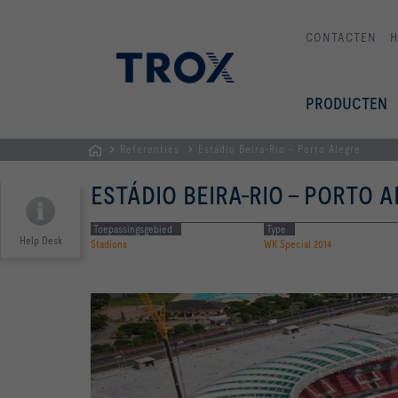
CONTACTEN
PRODUCTEN
Referenties
Estádio Beira-Rio - Porto Alegre
Homepage
ESTÁDIO BEIRA-RIO - PORTO 
Toepassingsgebied
Type
Help Desk
Stadions
WK Special 2014