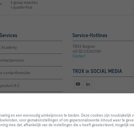
4 group matches
in
1 quarter-final
Services
Service-Hotlines
TROX Belgium
 Academy
+32 (0) 2/522.07.80
Contact
ontactpersoon
TROX in SOCIAL MEDIA
e contactformulier
 product A-Z
aagformulier prijslijst
Door op de knop te klikken stelt u ons in staat om u een uitstekende websit
winkelproces te bieden. Deze cookies zijn noodzakelijk voor de werking van
ervaring en een eenvoudig winkelproces te bieden. Deze cookies zijn noodzakelijk 
van onze diensten en applicaties, evenals degenen die uitsluitend worden ge
 doeleinden, voor gemaksinstellingen of om gepersonaliseerde inhoud weer te geven
doeleinden, voor gemaksinstellingen of om gepersonaliseerde inhoud weer t
ing mee dat, afhankelijk van de instellingen die u heeft geselecteerd, mogelijk nie
categorieën u wilt toestaan en u kunt de instellingen voor datagebruik aanpa
vereisten. Houd er rekening mee dat, afhankelijk van de instellingen die u he