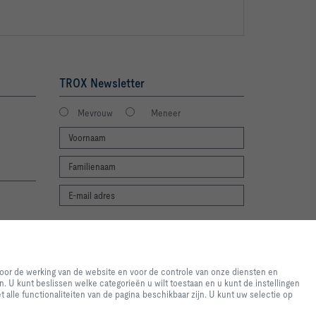
TROX Newsletter
Mevrouw
Meneer
Ik stem in met verwerking van mijn
e-ervaring en een eenvoudig
gegevens volgens de TROX privacy regels.
 de website en voor de controle
voor de werking van de website en voor de controle van onze diensten en
aanmelden
bruikt voor statistische
. U kunt beslissen welke categorieën u wilt toestaan en u kunt de instellingen
e geven. U kunt beslissen welke
t alle functionaliteiten van de pagina beschikbaar zijn. U kunt uw selectie op
ssen op basis van uw individuele
eft geselecteerd, mogelijk niet