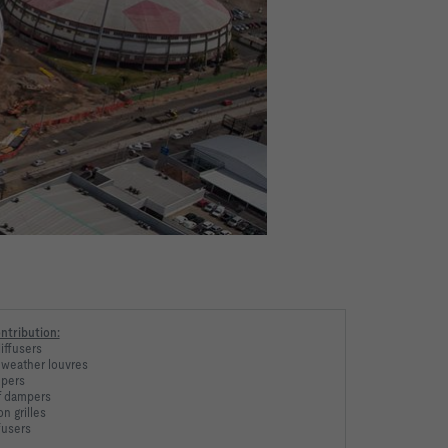
ntribution:
diffusers
 weather louvres
mpers
f dampers
ion grilles
fusers