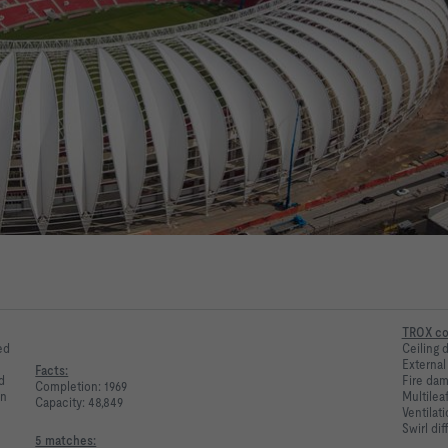
TROX co
ed
Ceiling 
External
Facts:
d
Fire da
Completion: 1969
en
Multilea
Capacity: 48,849
Ventilat
Swirl dif
5 matches: