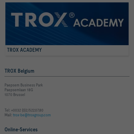
TROX ACADEMY
TROX Belgium
Paepsem Business Park
Paepsemlaan 18G
1070 Brussel
Tel: +0032 (0)2/522.07.80
Mail:
trox-be@troxgroup.com
Online-Services