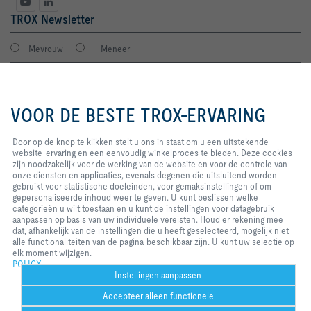
TROX Newsletter
Mevrouw
Meneer
Door op de knop te klikken stelt u
ons in staat om u een uitstekende
VOOR DE BESTE TROX-ERVARING
website-ervaring en een
eenvoudig winkelproces te
bieden. Deze cookies zijn
Door op de knop te klikken stelt u ons in staat om u een uitstekende
noodzakelijk voor de werking van
website-ervaring en een eenvoudig winkelproces te bieden. Deze cookies
de website en voor de controle
zijn noodzakelijk voor de werking van de website en voor de controle van
van onze diensten en applicaties,
onze diensten en applicaties, evenals degenen die uitsluitend worden
Ik stem in met verwerking van mijn gegevens volgens de TROX privacy
evenals degenen die uitsluitend
gebruikt voor statistische doeleinden, voor gemaksinstellingen of om
regels.
worden gebruikt voor statistische
gepersonaliseerde inhoud weer te geven. U kunt beslissen welke
aanmelden
doeleinden, voor
categorieën u wilt toestaan en u kunt de instellingen voor datagebruik
gemaksinstellingen of om
aanpassen op basis van uw individuele vereisten. Houd er rekening mee
gepersonaliseerde inhoud weer te
dat, afhankelijk van de instellingen die u heeft geselecteerd, mogelijk niet
geven. U kunt beslissen welke
alle functionaliteiten van de pagina beschikbaar zijn. U kunt uw selectie op
Home
Contacten
Imprint
Leverings- en betalingsvoorwaarden
categorieën u wilt toestaan en u
elk moment wijzigen.
kunt de instellingen voor
POLICY
Privacy
Disclaimer
2026 © S.A. TROX Belgium/TROX Belgium N.V.
datagebruik aanpassen op basis
Instellingen aanpassen
van uw individuele vereisten.
Accepteer alleen functionele
Houd er rekening mee dat,
afhankelijk van de instellingen die