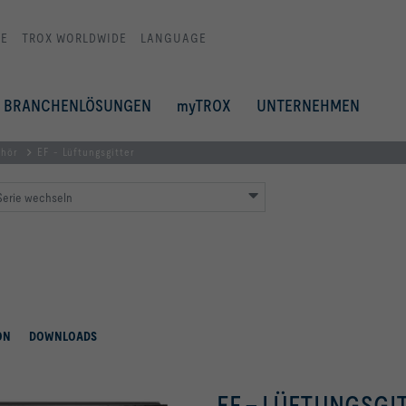
E
TROX WORLDWIDE
LANGUAGE
BRANCHENLÖSUNGEN
myTROX
UNTERNEHMEN
hör
EF - Lüftungsgitter
Serie wechseln
ON
DOWNLOADS
EF – LÜFTUNGSGI