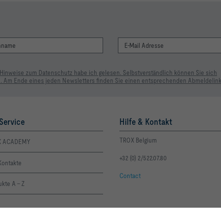
 Hinweise zum Datenschutz habe ich gelesen. Selbstverständlich können Sie sich
. Am Ende eines jeden Newsletters finden Sie einen entsprechenden Abmeldelink
Service
Hilfe & Kontakt
TROX Belgium
X ACADEMY
+32 (0) 2/522.07.80
Kontakte
Contact
kte A - Z