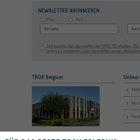
NEWSLETTER ABONNIEREN
Frau
Herr
Ich möchte den Newsletter der TROX SE erhalten. Die
jederzeit problemlos vom Newsletter wieder abmelden
TROX Belgium
Online-
TRO
Alle 
Produ
TROX Belgium