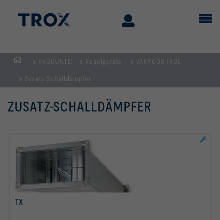
PRODUKTE
Regelgeräte
VARYCONTROL
STARTSEITE
Zusatz-Schalldämpfer
ZUSATZ-SCHALLDÄMPFER
TX
mehr erfahren