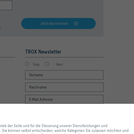
Jetzt abonnieren
.
TROX Newsletter
Frau
Herr
Newsletter footer form legal terms
lebnis und einfache
Jetzt abonnieren
ite und für die Steuerung
trieb der Seite und für die Steuerung unserer Dienstleistungen und
e lediglich zu
en. Sie können selbst entscheiden, welche Kategorien Sie zulassen möchten und
 Inhalte genutzt werden. Sie