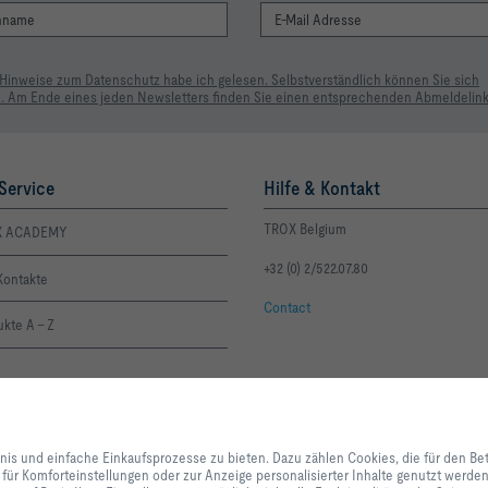
 Hinweise zum Datenschutz habe ich gelesen. Selbstverständlich können Sie sich
. Am Ende eines jeden Newsletters finden Sie einen entsprechenden Abmeldelink
Service
Hilfe & Kontakt
TROX Belgium
X ACADEMY
+32 (0) 2/522.07.80
Kontakte
Contact
kte A - Z
Mit Klick auf den Button erlauben Sie uns, Ihnen ein optimales Webseiten-Er
Einkaufsprozesse zu bieten. Dazu zählen Cookies, die für den Betrieb der Se
bnis und einfache Einkaufsprozesse zu bieten. Dazu zählen Cookies, die für den Be
unserer Dienstleistungen und Anwendungen notwendig sind, sowie solche, di
 für Komforteinstellungen oder zur Anzeige personalisierter Inhalte genutzt werd
Statistikzwecken, für Komforteinstellungen oder zur Anzeige personalisierter