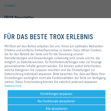
Contact
TROX Newsletter
Frau
Herr
Mit Klick auf den Button erlauben
Sie uns, Ihnen ein optimales
FÜR DAS BESTE TROX ERLEBNIS
Webseiten-Erlebnis und einfache
Einkaufsprozesse zu bieten. Dazu
zählen Cookies, die für den
Mit Klick auf den Button erlauben Sie uns, Ihnen ein optimales Webseiten-
Betrieb der Seite und für die
Erlebnis und einfache Einkaufsprozesse zu bieten. Dazu zählen Cookies,
Steuerung unserer
die für den Betrieb der Seite und für die Steuerung unserer
Dienstleistungen und
Dienstleistungen und Anwendungen notwendig sind, sowie solche, die
Anwendungen notwendig sind,
lediglich zu Statistikzwecken, für Komforteinstellungen oder zur Anzeige
sowie solche, die lediglich zu
personalisierter Inhalte genutzt werden. Sie können selbst entscheiden,
Statistikzwecken, für
welche Kategorien Sie zulassen möchten und die Einstellungen zur
Newsletter footer form legal terms
Jetzt abonnieren
Komforteinstellungen oder zur
Datennutzung individuell anpassen. Bitte beachten Sie, dass auf Basis Ihrer
Anzeige personalisierter Inhalte
Einstellungen womöglich nicht alle Funktionalitäten der Seite zur Verfügung
genutzt werden. Sie können selbst
stehen. Diese Entscheidung können Sie natürlich jederzeit anpassen.
entscheiden, welche Kategorien
Datenschutz
Home
Kontakt
Impressum
AGB
Datenschutz
Disclaimer
Sie zulassen möchten und die
Einstellungen zur Datennutzung
2026 © TROX Austria GmbH
Einstellungen anpassen
individuell anpassen. Bitte
Nur funktionale akzeptieren
beachten Sie, dass auf Basis Ihrer
Einstellungen womöglich nicht alle
Alle akzeptieren
Funktionalitäten der Seite zur